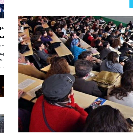
سن
صبرة
بع
،ص
…