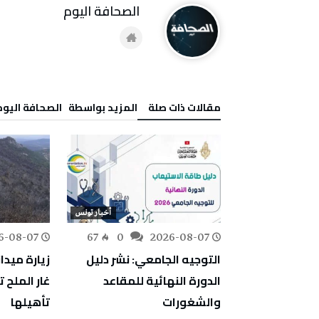
‭ ‬الصحافة‭ ‬اليوم
‫مقالات ذات صلة‬
‫‫المزيد بواسطة‬ ‬ ‭ ‬الصحافة‭ ‬اليوم
أخبار تونس
أخبار تونس
6-08-07
67
0
2026-08-07
129
0
معة : حرارة
التوجيه الجامعي: نشر دليل
زيارة ميدان
ال والوسط
الدورة النهائية للمقاعد
غار الملح ت
 بالجنوب
والشغورات
تأهيلها