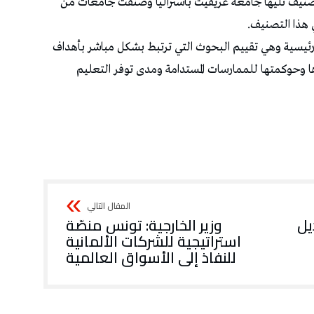
تصنيف تليها جامعة غريفيث بأستراليا وصنفت جامعات من
تقييم الجامعات بناء على 4 مجالات رئيسية وهي تقييم البحوث التي ترتبط بشكل مباشر بأهداف
ها وحوكمتها للممارسات المستدامة ومدى توفر التعليم
يل
وزير الخارجية: تونس منصّة
استراتيجية للشركات الألمانية
للنفاذ إلى الأسواق العالمية