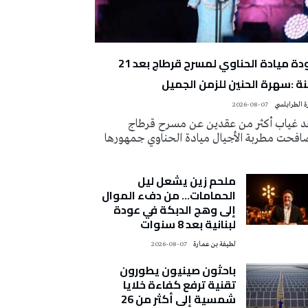
عودة ميادة الحناوي لمسرح قرطاج بعد 21
ة :سهرة الحنين للزمن الجميل
 الطرابلسي
2026-08-07
د غياب أكثر من عقدين عن مسرح قرطاج
افحت مطربة الأجيال ميادة الحناوي جمهورها
ملحم زين يشعل ليل
الحمامات… من دفء الموال
إلى وهج الدبكة في عودة
لبنانية بعد 8 سنوات
لطيفة بن عمارة
2026-08-07
باحثون صينيون يطورون
تقنية ترفع كفاءة خلايا
شمسية إلى أكثر من 26