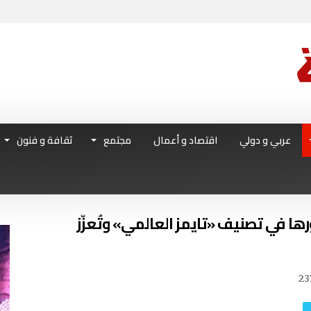
عربي و دولي
اقتصاد و أعمال
مجتمع
ثقافة و فنون
في تصنيف «تايمز العالمي» وتُعزّز
23