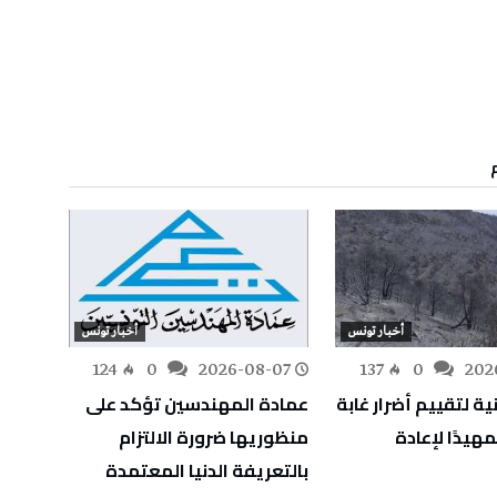
أخبار تونس
أخبار تونس
-07
124
0
2026-08-07
137
0
202
ية لتقييم أضرار غابة
عمادة المهندسين تؤكد على
التوجي
مهيدًا لإعادة
منظوريها ضرورة الالتزام
بالتعريفة الدنيا المعتمدة
أوت إع