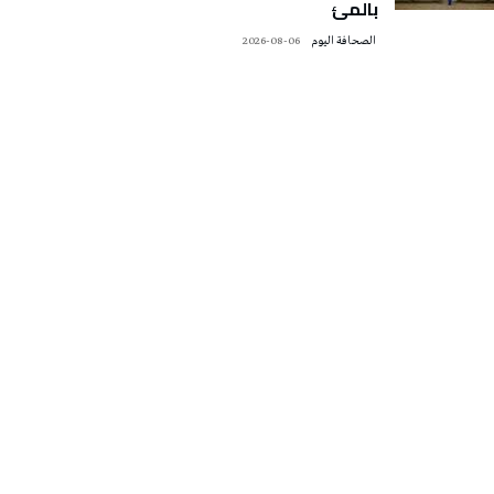
بالمئ
‭ ‬الصحافة‭ ‬اليوم
2026-08-06
تونس الطقس