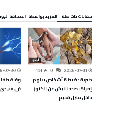
‫مقالات ذات صلة‬
‫‫المزيد بواسطة‬ ‬ ‭ ‬الصحافة‭ ‬اليوم
قضايا
قضايا
6-07-30
414
0
2026-07-31
274
0
خل نزل
طبربة : ضبط 6 أشخاص بينهم
وفاة طفلة
وزتهما 7 أكياس من مخدر
إمراة بصدد النبش عن الكنوز
في سيدي ب
داخل منزل قديم