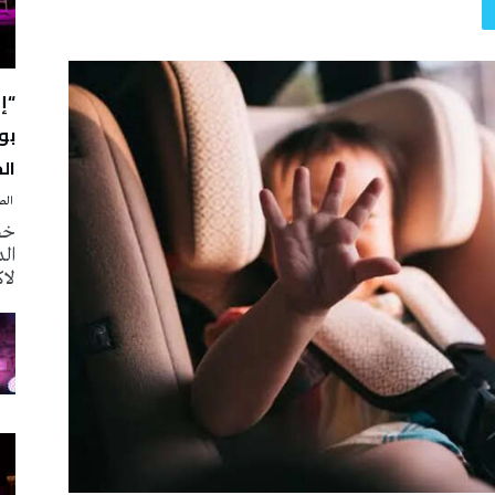
“إ
بو
الج
‭ ‬الصحافة‭ ‬اليوم
خصّ
لا