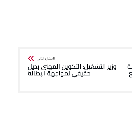
ة
وزير التشغيل: التكوين المهني بديل
ع
حقيقي لمواجهة البطالة