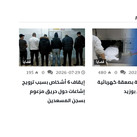
قضايا
قضايا
-28
195
0
2026-07-29
480
0
202
 بصعقة كهربائية
إيقاف 6 أشخاص بسبب ترويج
الإطا
وزيد
إشاعات حول حريق مزعوم
تبييض
بسجن المسعدين