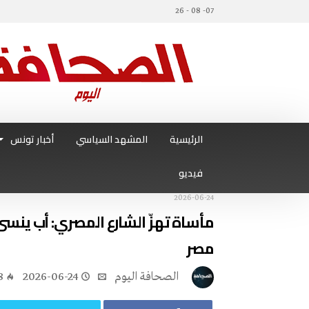
07- 08 - 26
الرئيسية
المشهد السياسي
أخبار تونس
فيديو
2026-06-24
مأساة تهزّ الشارع المصري: أب ينسى 
مصر
‭ ‬الصحافة‭ ‬اليوم
2026-06-24
8