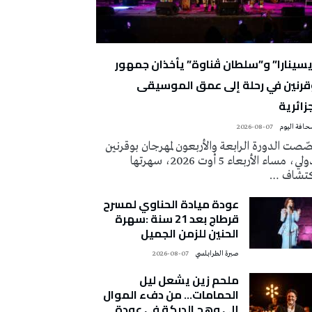
يسينارا” و”سلطان ڤناوة” يأخذان جمهور
قرنين في رحلة إلى عمق الموسيقى
زائرية
2026-08-07
صت الدورة الرابعة والأربعون لمهرجان بوقرنين
الدولي، مساء الأربعاء 5 أوت 2026، سهرتها
كتشاف …
عودة ميادة الحناوي لمسرح
قرطاج بعد 21 سنة :سهرة
الحنين للزمن الجميل
صبرة الطرابلسي
2026-08-07
ملحم زين يشعل ليل
الحمامات… من دفء الموال
إلى وهج الدبكة في عودة