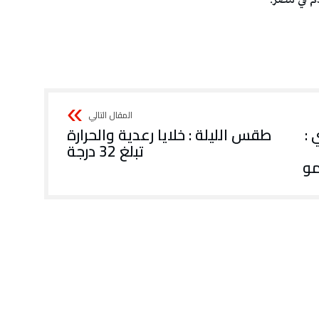
اري :
طقس الليلة : خلايا رعدية والحرارة
تبلغ 32 درجة
مو