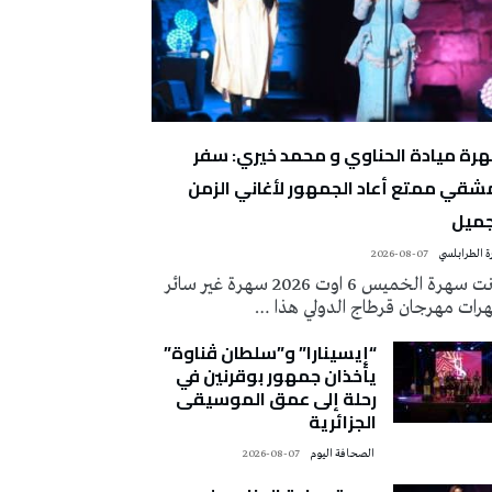
رة ميادة الحناوي و محمد خيري: سفر
شقي ممتع أعاد الجمهور لأغاني الزمن
جميل
 الطرابلسي
2026-08-07
كانت سهرة الخميس 6 اوت 2026 سهرة غير سائر
رات مهرجان قرطاج الدولي هذا …
“إيسينارا” و”سلطان ڤناوة”
يأخذان جمهور بوقرنين في
رحلة إلى عمق الموسيقى
الجزائرية
‭ ‬الصحافة‭ ‬اليوم
2026-08-07