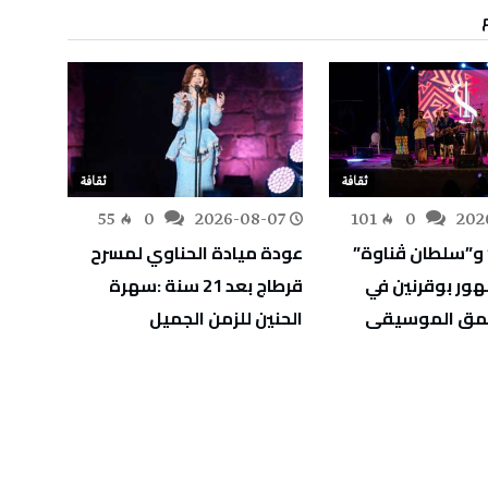
ثقافة
ثقافة
-07
55
0
2026-08-07
101
0
202
 و”سلطان ڤناوة”
عودة ميادة الحناوي لمسرح
ملحم 
هور بوقرنين في
قرطاج بعد 21 سنة :سهرة
الحما
عمق الموسيقى
الحنين للزمن الجميل
إلى و
لبنانية بع