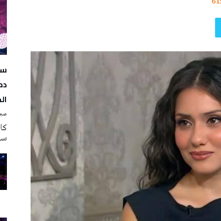
61
سه
دم
ال
صبرة
سه