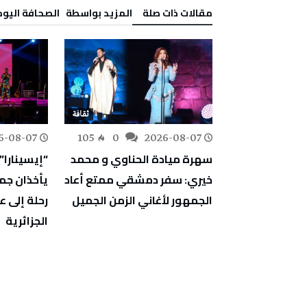
‫مقالات ذات صلة‬
‫‫المزيد بواسطة‬ ‬ ‭ ‬الصحافة‭ ‬اليوم
ثقافة
ثقافة
6-08-07
105
0
2026-08-07
152
0
الليلة في مسرح
سهرة ميادة الحناوي و محمد
“إيسينارا”
ات
خيري: سفر دمشقي ممتع أعاد
يأخذان جم
الجمهور لأغاني الزمن الجميل
رحلة إلى 
الجزائرية