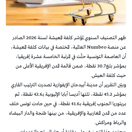
ظهر التصنيف السنوي لمؤشر كلفة المعيشة لسنة 2026 الصادر
عن منصة Numbeo العالمية، المختصة في بيانات كلفة المعيشة،
أن العاصمة التونسية حلّت في المرتبة الخامسة عشرة إفريقيا،
بمؤشر بلغ 30.7 نقطة، ضمن قائمة المدن الإفريقية الأعلى من
حيث كلفة العيش.
وبيّن التقرير أن مدينة أبيدجان الإيفوارية تصدرت الترتيب القاري
بمؤشر 45.2 نقطة، تلتها أديسا أبابا الإثيوبية بـ42.6 نقطة، ثم
بريتوريا الجنوب إفريقية بـ41.6 نقطة، في حين جاءت تونس خلف
عدد من المدن المغاربية والإفريقية، من بينها طنجة والدار البيضاء
والرباط ومراكش.