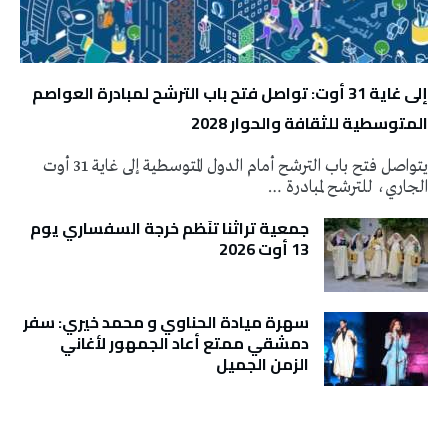
إلى غاية 31 أوت: تواصل فتح باب الترشح لمبادرة العواصم
المتوسطية للثقافة والحوار 2028
يتواصل فتح باب الترشح أمام الدول المتوسطية إلى غاية 31 أوت
الجاري، للترشح لمبادرة …
جمعية تراثنا تنَظم خرجة السفساري يوم
13 أوت 2026
سهرة ميادة الحناوي و محمد خيري: سفر
دمشقي ممتع أعاد الجمهور لأغاني
الزمن الجميل
تونس الطقس