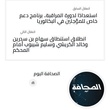
استعدادًا لدورة المراقبة.. برنامج دعم
خاص للمؤجلين في البكالوريا
انطلاق استنطاق سهام بن سدرين
وخالد الكريشي وسليم شيبوب أمام
المحكم
‭ ‬الصحافة‭ ‬اليوم