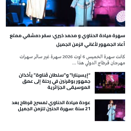
سهرة ميادة الحناوي و محمد خيري: سفر دمشقي ممتع
أعاد الجمهور لأغاني الزمن الجميل
كانت سهرة الخميس 6 اوت 2026 سهرة غير سائر سهرات
مهرجان قرطاج الدولي هذا …
“إيسينارا” و”سلطان ڤناوة” يأخذان
جمهور بوقرنين في رحلة إلى عمق
الموسيقى الجزائرية
عودة ميادة الحناوي لمسرح قرطاج بعد
21 سنة :سهرة الحنين للزمن الجميل