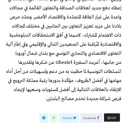
إعطاء دفع جديد لعلاقات الصداقة والتعاون القائمة في مجالات
واعدة على غرار الطاقة المتجدّدة والاقتصاد الأخضر. وجدّد حرص
بلادنا على مزيد تعزيز التعاون بين الجانبين في مختلف المجالات
ذات الاهتمام المشترك، لاسيما في أفق الاستحقاقات الدبلوماسية
والاقتصادية المُرتقبة على الصعيدين الثنائي والإقليمي وفي إطار آلية
التعاون الاقتصادي والتجاري التونسي مع بلدان شمال أوروبا.
من جانبها، أعربت السفيرة Gheziel عن شكرها وتقديرها
للسلطات التونسية لما حظيت به من دعم وتسهيلات من أجل أداء
مهامها في أفضل الظروف، مؤكّدة بدورها رغبة مملكة النرويج في
الارتقاء بالعلاقات الثنائية إلى أفضل المستويات وسعيها لإيجاد
فرص شراكة جديدة تخدم مصالح البلديْن.
‫‫ شاركها‬
Twitter
Facebook