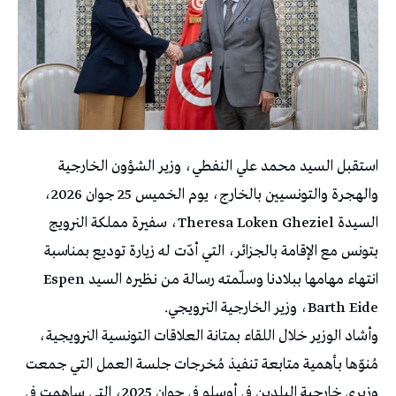
استقبل السيد محمد علي النفطي، وزير الشؤون الخارجية
والهجرة والتونسيين بالخارج، يوم الخميس 25 جوان 2026،
السيدة Theresa Loken Gheziel، سفيرة مملكة النرويج
بتونس مع الإقامة بالجزائر، التي أدّت له زيارة توديع بمناسبة
انتهاء مهامها ببلادنا وسلّمته رسالة من نظيره السيد Espen
Barth Eide، وزير الخارجية النرويجي.
وأشاد الوزير خلال اللقاء بمتانة العلاقات التونسية النرويجية،
مُنوّها بأهمية متابعة تنفيذ مُخرجات جلسة العمل التي جمعت
وزيري خارجية البلدين في أوسلو في جوان 2025، التي ساهمت في