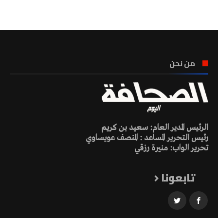
تونس الطقس
من نحن
الرئيس المدير العام: سعيد بن كريم
رئيس التحرير المساعد : المنصف عويساوي
تحرير الواب: منيرة رزقي
تابعونا