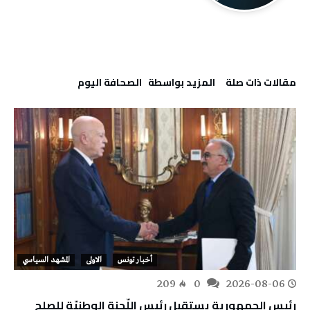
‫مقالات ذات صلة‬
‫‫المزيد بواسطة‬ ‬ ‭ ‬الصحافة‭ ‬اليوم
أخبار تونس
الاولى
المشهد السياسي
209
0
2026-08-06
رئيس الجمهورية يستقبل رئيس اللّجنة الوطنيّة للصلح