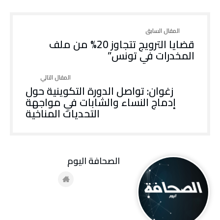
قضايا الترويج تتجاوز 20% من ملف
المخدرات في تونس”
زغوان: تواصل الدورة التكوينية حول
إدماج النساء والشابات في مواجهة
التحديات المناخية
‭ ‬الصحافة‭ ‬اليوم