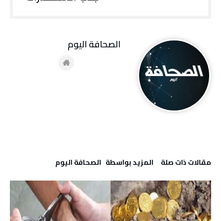
‭ ‬الصحافة‭ ‬اليوم
‫مقالات ذات صلة‬
‫‫المزيد بواسطة‬ ‬ ‭ ‬الصحافة‭ ‬اليوم