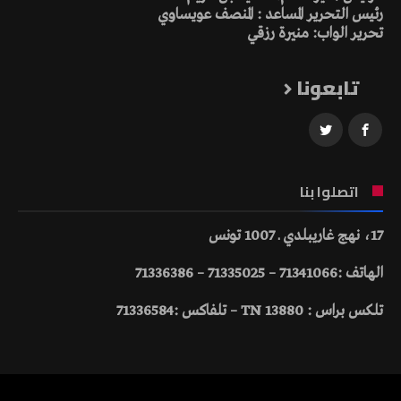
رئيس التحرير المساعد : المنصف عويساوي
تحرير الواب: منيرة رزقي
تابعونا
اتصلوا بنا
17، نهج غاريبلدي ـ 1007 تونس
الهاتف :71341066 – 71335025 – 71336386
تلكس براس : 13880 TN – تلفاكس :71336584