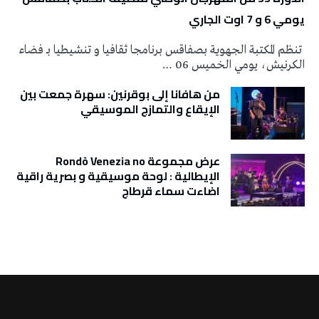
يومي 6 و 7 اوت الجاري
تنظم المكتبة الجهوية بصفاقس برنامجا ثقافيا و تنشيطيا بـ فضاء
الكرنيش، يومي الخميس 06 …
من هافانا إلى بوقرنين: سهرة جمعت بين
الإيقاع والتمازج الموسيقي
عرض مجموعة Rondò Venezia no
الإيطالية : لوحة موسيقية و بصرية راقية
اضاءت سماء قرطاج
تونس الطقس