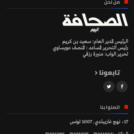
من نحن
الرئيس المدير العام: سعيد بن كريم
رئيس التحرير المساعد : المنصف عويساوي
تحرير الواب: منيرة رزقي
تابعونا
اتصلوا بنا
17، نهج غاريبلدي ـ 1007 تونس