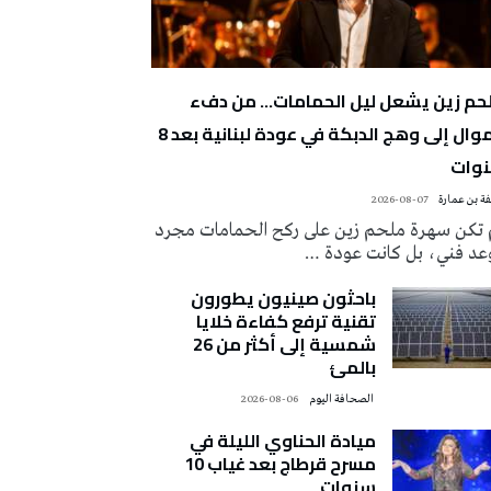
حم زين يشعل ليل الحمامات… من دفء
الموال إلى وهج الدبكة في عودة لبنانية بعد 8
وات
ة بن عمارة
2026-08-07
 تكن سهرة ملحم زين على ركح الحمامات مجرد
عد فني، بل كانت عودة …
باحثون صينيون يطورون
تقنية ترفع كفاءة خلايا
شمسية إلى أكثر من 26
بالمئ
‭ ‬الصحافة‭ ‬اليوم
2026-08-06
ميادة الحناوي الليلة في
مسرح قرطاج بعد غياب 10
سنوات