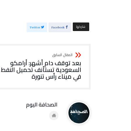
‫‫ شاركها‬
Twitter
Facebook
بعد توقف دام أشهر: أرامكو
السعودية تستأنف تحميل النفط
في ميناء رأس تنورة
‭ ‬الصحافة‭ ‬اليوم