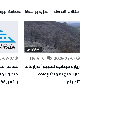
‫مقالات ذات صلة‬
‫‫المزيد بواسطة‬ ‬ ‭ ‬الصحافة‭ ‬اليوم
أخبار تونس
أخبار تونس
6-08-07
116
0
2026-08-07
177
0
استباقية
زيارة ميدانية لتقييم أضرار غابة
عمادة الم
م الأمطار
غار الملح تمهيدًا لإعادة
منظوريها ض
ات المناخي
تأهيلها
بالتعريفة 