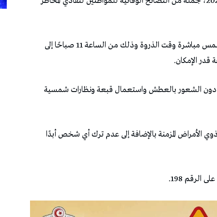
أصدرت الحماية المدنية، اليوم الجمعة 26 جوان 2026، جملة من النصائح الوقائية للمواطنين لتفادي المخاطر
ودعت الحماية المدنية إلى عدم التعرض لأشعة الشمس مباشرة وقت الذروة وذلك من الساعة 11 صباحًا إلى
حتى دون الشعور بالعطش واستعمال قبعة ونظارات شمسية
ي الأمراض المزمنة بالإضافة إلى عدم ترك أي شخص أبدًا
 الرقم 198.