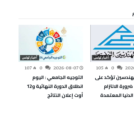
أخبار تونس
أخبار تونس
-07
107
0
2026-08-07
105
0
202
هندسين تؤكد على
التوجيه الجامعي : اليوم
انطلا
رورة الالتزام
انطلاق الدورة النهائية و12
الدنيا المعتمدة
أوت إعلان النتائج
بالمائ