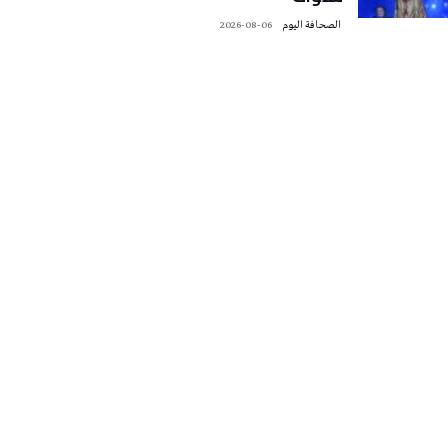
‭ ‬الصحافة‭ ‬اليوم
2026-08-06
تونس الطقس