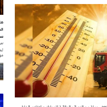
مل
سن
لطيف
لم
مو