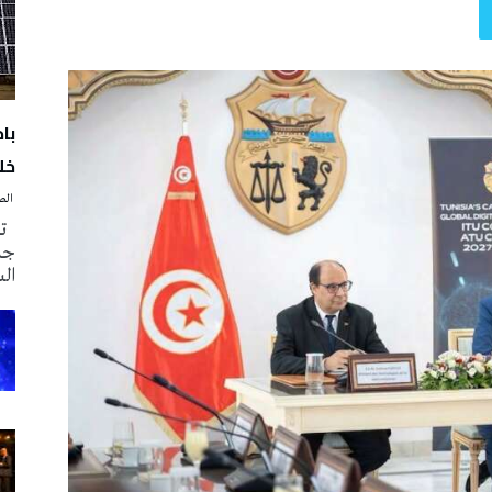
با
خلا
‭ ‬الصحافة‭ ‬اليوم
تم
جدي
ال