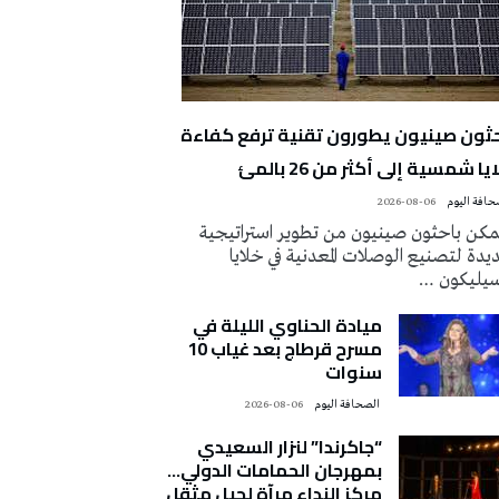
حثون صينيون يطورون تقنية ترفع كفاءة
يا شمسية إلى أكثر من 26 بالمئ
2026-08-06
كن باحثون صينيون من تطوير استراتيجية
دة لتصنيع الوصلات المعدنية في خلايا
سيليكون …
ميادة الحناوي الليلة في
مسرح قرطاج بعد غياب 10
سنوات
‭ ‬الصحافة‭ ‬اليوم
2026-08-06
“جاكرندا” لنزار السعيدي
بمهرجان الحمامات الدولي…
مركز النداء مرآة لجيل مثقل