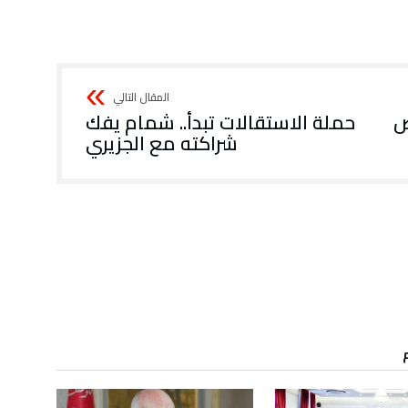
ض
حملة الاستقالات تبدأ.. شمام يفك
شراكته مع الجزيري