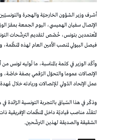
أشرف وزير الشؤون الخارجيّة والهجرة والتونسيّين
الإتصال سفيان الهميسي، اليوم الجمعة بمقرّ الوزا
المُعتمدين بتونس، خُصّص لتقديم الترشّحات التونس
فيصل البيولي لمنصب الأمين العام لهذه المنظّمة، و
وأكّد الوزير في كلمة بالمناسبة، ما تُوليه تونس من
الإتصالات عموما والتحوّل الرّقمي بصفة خاصّة، وح
عمل الإتحاد الدّولي للإتصالات وريادته خلال عُهدة
وذكّر في هذا السّياق بالتجربة التونسية الرّائدة في ه
لتقلّد مناصب قياديّة داخل المنظّمات الإفريقية ذات
الشقيقة والصديقة لهذين الترشّحين.