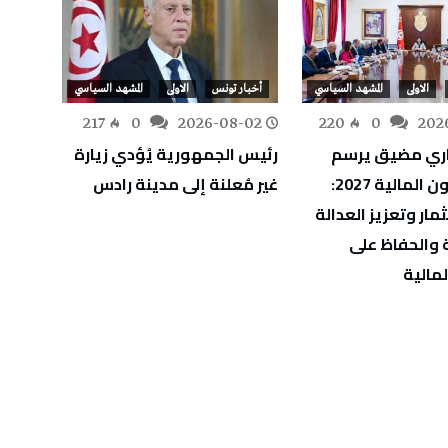
الاولى
المشهد السياسي
أخبار تونس
الاولى
المشهد السياسي
أخبار
-31
217
0
2026-08-02
220
0
202
ري مضيق يرسم
رئيس الجمهورية يُؤدي زيارة
رئيس 
ملامح قانون المالية 2027:
غير مُعلنة إلى مدينة رادس
يعزي ن
مار وتعزيز العدالة
ضحايا
 والحفاظ على
لمالية