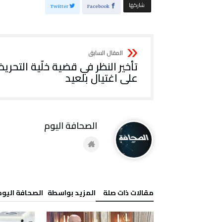
‫‫ شاركها‬
Twitter
Facebook
تأخير النظر في قضية خلّية التحري
على اغتيال بلعيد
‭ ‬الصحافة‭ ‬اليوم
‫مقالات ذات صلة‬
‫‫المزيد بواسطة‬ ‬ ‭ ‬الصحافة‭ ‬اليوم