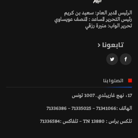
الرئيس المدير العام: سعيد بن كريم
رئيس التحرير المساعد : المنصف عويساوي
تحرير الواب: منيرة رزقي
تابعونا
اتصلوا بنا
17، نهج غاريبلدي ـ 1007 تونس
الهاتف :71341066 – 71335025 – 71336386
تلكس براس : 13880 TN – تلفاكس :71336584