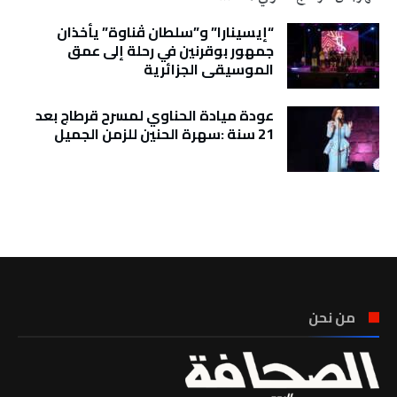
“إيسينارا” و”سلطان ڤناوة” يأخذان
جمهور بوقرنين في رحلة إلى عمق
الموسيقى الجزائرية
عودة ميادة الحناوي لمسرح قرطاج بعد
21 سنة :سهرة الحنين للزمن الجميل
تونس الطقس
من نحن