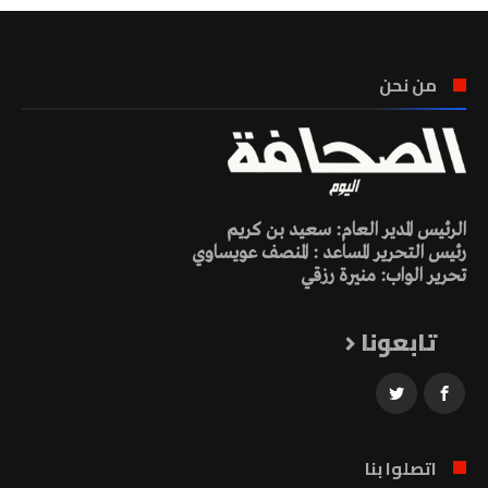
من نحن
الرئيس المدير العام: سعيد بن كريم
رئيس التحرير المساعد : المنصف عويساوي
تحرير الواب: منيرة رزقي
تابعونا
اتصلوا بنا