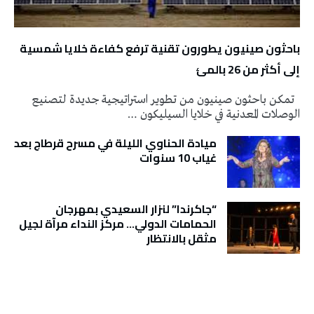
باحثون صينيون يطورون تقنية ترفع كفاءة خلايا شمسية
إلى أكثر من 26 بالمئ
تمكن باحثون صينيون من تطوير استراتيجية جديدة لتصنيع
الوصلات المعدنية في خلايا السيليكون …
ميادة الحناوي الليلة في مسرح قرطاج بعد
غياب 10 سنوات
“جاكرندا” لنزار السعيدي بمهرجان
الحمامات الدولي… مركز النداء مرآة لجيل
مثقل بالانتظار
تونس الطقس