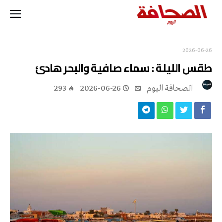
2026-06-26
طقس الليلة : سماء صافية والبحر هادئ
‭ ‬الصحافة‭ ‬اليوم
2026-06-26
293