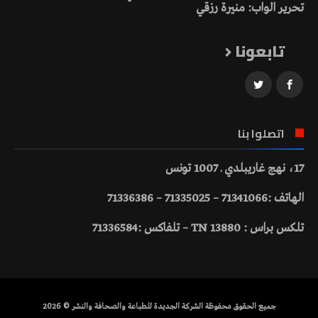
تحرير الواب: منيرة رزقي
تابعونا
اتصلوا بنا
17، نهج غاريبلدي ـ 1007 تونس
الهاتف :71341066 – 71335025 – 71336386
تلكس براس : 13880 TN – تلفاكس :71336584
جميع الحقوق محفوظة الشركة الجديدة للطباعة والصحافة والنشر © 2026