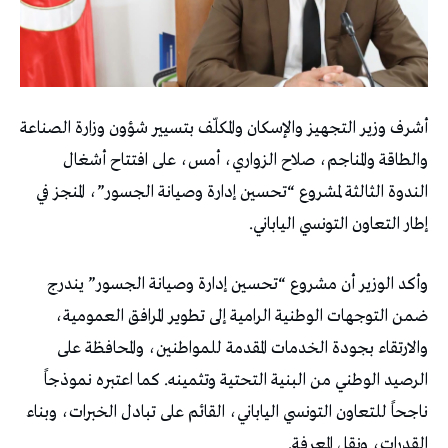
أشرف وزير التجهيز والإسكان والمكلّف بتسيير شؤون وزارة الصناعة
والطاقة والمناجم، صلاح الزواري، أمس، على افتتاح أشغال
الندوة الثالثة لمشروع “تحسين إدارة وصيانة الجسور”، المنجز في
إطار التعاون التونسي الياباني.
وأكد الوزير أن مشروع “تحسين إدارة وصيانة الجسور” يندرج
ضمن التوجهات الوطنية الرامية إلى تطوير المرافق العمومية،
والارتقاء بجودة الخدمات المقدمة للمواطنين، والمحافظة على
الرصيد الوطني من البنية التحتية وتثمينه. كما اعتبره نموذجاً
ناجحاً للتعاون التونسي الياباني، القائم على تبادل الخبرات، وبناء
القدرات، ونقل المعرفة.