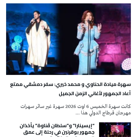
سهرة ميادة الحناوي و محمد خيري: سفر دمشقي ممتع
أعاد الجمهور لأغاني الزمن الجميل
كانت سهرة الخميس 6 اوت 2026 سهرة غير سائر سهرات
مهرجان قرطاج الدولي هذا …
“إيسينارا” و”سلطان ڤناوة” يأخذان
جمهور بوقرنين في رحلة إلى عمق