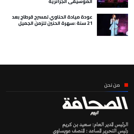
الموسيقى الجزائرية
عودة ميادة الحناوي لمسرح قرطاج بعد
21 سنة :سهرة الحنين للزمن الجميل
تونس الطقس
من نحن
الرئيس المدير العام: سعيد بن كريم
رئيس التحرير المساعد : المنصف عويساوي