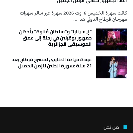
أعاد الجمهور لأغاني الزمن الجميل
كانت سهرة الخميس 6 اوت 2026 سهرة غير سائر سهرات
مهرجان قرطاج الدولي هذا …
“إيسينارا” و”سلطان ڤناوة” يأخذان
جمهور بوقرنين في رحلة إلى عمق
الموسيقى الجزائرية
عودة ميادة الحناوي لمسرح قرطاج بعد
21 سنة :سهرة الحنين للزمن الجميل
تونس الطقس
من نحن