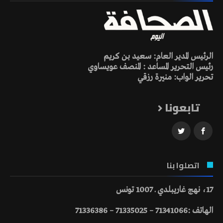
الرئيس المدير العام: سعيد بن كريم
رئيس التحرير المساعد : المنصف عويساوي
تحرير الواب: منيرة رزقي
تابعونا
اتصلوا بنا
17، نهج غاريبلدي ـ 1007 تونس
الهاتف :71341066 – 71335025 – 71336386