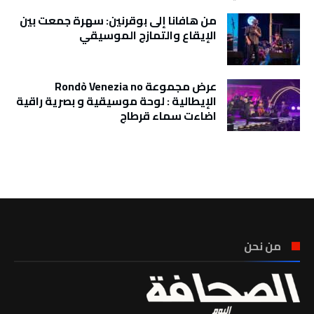
من هافانا إلى بوقرنين: سهرة جمعت بين
الإيقاع والتمازج الموسيقي
عرض مجموعة Rondò Venezia no
الإيطالية : لوحة موسيقية و بصرية راقية
اضاءت سماء قرطاج
تونس الطقس
من نحن