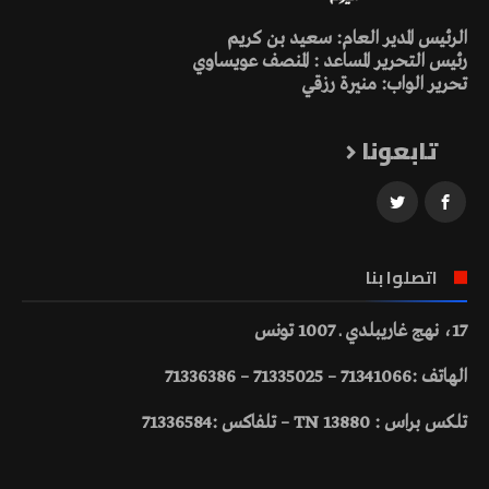
الرئيس المدير العام: سعيد بن كريم
رئيس التحرير المساعد : المنصف عويساوي
تحرير الواب: منيرة رزقي
تابعونا
اتصلوا بنا
17، نهج غاريبلدي ـ 1007 تونس
الهاتف :71341066 – 71335025 – 71336386
تلكس براس : 13880 TN – تلفاكس :71336584