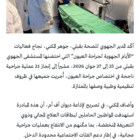
أكّد المدير الجهوي للصحة بقبلي، جوهر المكني، نجاح فعاليات
“الأيام الجهوية لجراحة العيون” التي احتضنها المستشفى الجهوي
بقبلي من 25 إلى 27 جوان 2026، مشيراً إلى إنجاز 21 عملية جراحية
ناجحة في اختصاص جراحة العيون، أُجريت جميعها في ظروف
تنظيمية وطبية وصفها بالممتازة.
وأضاف المكني، في تصريح لإذاعة ديوان أف أم، أن هذه المبادرة
استهدفت المواطنين الحاملين لبطاقات العلاج المجاني وذوي
التعريفة المنخفضة، بما مكّنهم من الانتفاع بعمليات جراحية
مجانية، في إطار دعم الفئات الاجتماعية محدودة الدخل.