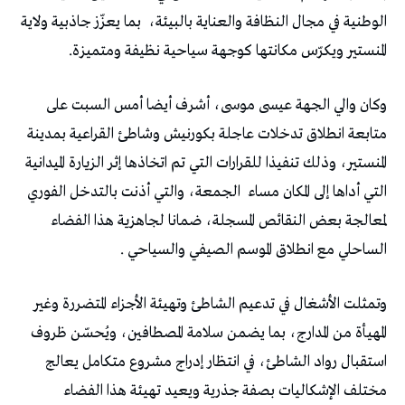
الوطنية في مجال النظافة والعناية بالبيئة، بما يعزّز جاذبية ولاية
المنستير ويكرّس مكانتها كوجهة سياحية نظيفة ومتميزة.
وكان والي الجهة عيسى موسى، أشرف أيضا أمس السبت على
متابعة انطلاق تدخلات عاجلة بكورنيش وشاطئ القراعية بمدينة
المنستير، وذلك تنفيذا للقرارات التي تم اتخاذها إثر الزيارة الميدانية
التي أداها إلى المكان مساء الجمعة، والتي أذنت بالتدخل الفوري
لمعالجة بعض النقائص المسجلة، ضمانا لجاهزية هذا الفضاء
الساحلي مع انطلاق الموسم الصيفي والسياحي .
وتمثلت الأشغال في تدعيم الشاطئ وتهيئة الأجزاء المتضررة وغير
المهيأة من المدارج، بما يضمن سلامة المصطافين، ويُحسّن ظروف
استقبال رواد الشاطئ، في انتظار إدراج مشروع متكامل يعالج
مختلف الإشكاليات بصفة جذرية ويعيد تهيئة هذا الفضاء