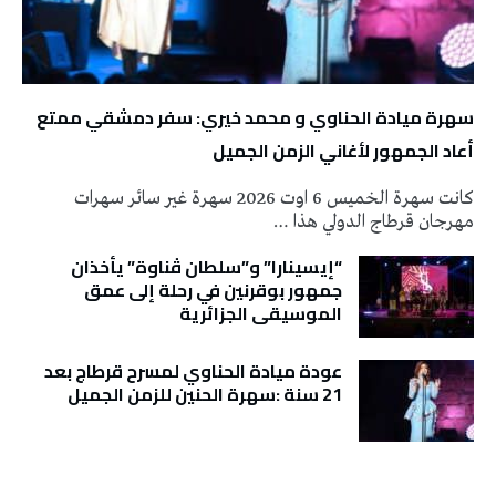
سهرة ميادة الحناوي و محمد خيري: سفر دمشقي ممتع
أعاد الجمهور لأغاني الزمن الجميل
كانت سهرة الخميس 6 اوت 2026 سهرة غير سائر سهرات
مهرجان قرطاج الدولي هذا …
“إيسينارا” و”سلطان ڤناوة” يأخذان
جمهور بوقرنين في رحلة إلى عمق
الموسيقى الجزائرية
عودة ميادة الحناوي لمسرح قرطاج بعد
21 سنة :سهرة الحنين للزمن الجميل
تونس الطقس