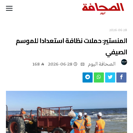
2026-06-28
المنستير: حملات نظافة استعدادا للموسم
الصيفي
‭ ‬الصحافة‭ ‬اليوم
2026-06-28
168