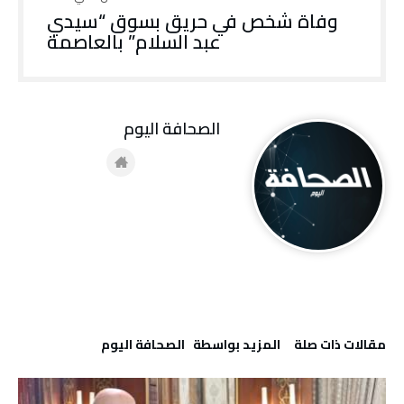
وفاة شخص في حريق بسوق “سيدي
عبد السلام” بالعاصمة
‭ ‬الصحافة‭ ‬اليوم
‫مقالات ذات صلة‬
‫‫المزيد بواسطة‬ ‬ ‭ ‬الصحافة‭ ‬اليوم