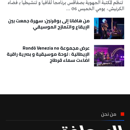
تنظم المكتبة الجهوية بصفاقس برنامجا ثقافيا و تنشيطيا بـ فضاء
الكرنيش، يومي الخميس 06 …
من هافانا إلى بوقرنين: سهرة جمعت بين
الإيقاع والتمازج الموسيقي
عرض مجموعة Rondò Venezia no
الإيطالية : لوحة موسيقية و بصرية راقية
اضاءت سماء قرطاج
تونس الطقس
من نحن