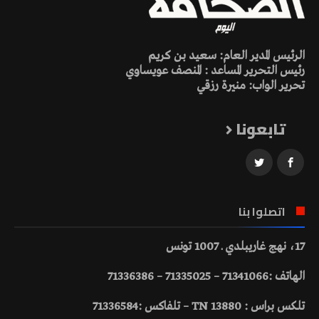
الرئيس المدير العام: سعيد بن كريم
رئيس التحرير المساعد : المنصف عويساوي
تحرير الواب: منيرة رزقي
تابعونا
اتصلوا بنا
17، نهج غاريبلدي ـ 1007 تونس
الهاتف :71341066 – 71335025 – 71336386
تلكس براس : 13880 TN – تلفاكس :71336584