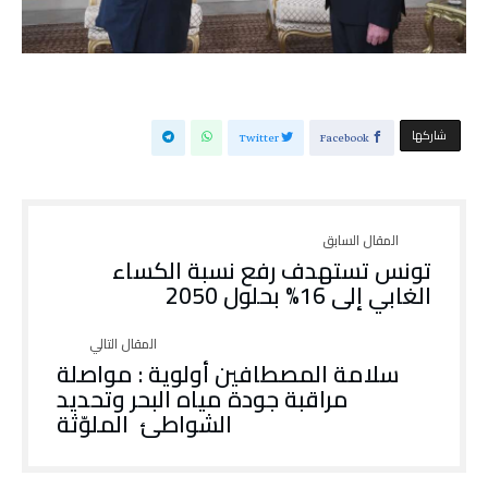
‫‫ شاركها‬
Twitter
Facebook
تونس تستهدف رفع نسبة الكساء
الغابي إلى 16% بحلول 2050
‬الشواطئ‭ ‬الملوّثة