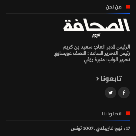
من نحن
الرئيس المدير العام: سعيد بن كريم
رئيس التحرير المساعد : المنصف عويساوي
تحرير الواب: منيرة رزقي
تابعونا
اتصلوا بنا
17، نهج غاريبلدي ـ 1007 تونس