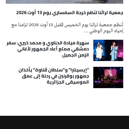
جمعية تراثنا تنَظم خرجة السفساري يوم 13 أوت 2026
تُنظم جمعية تراثنا يوم الخميس المقبل 13 أوت 2026 تزامنا مع
إحياء اليوم الوطني …
سهرة ميادة الحناوي و محمد خيري: سفر
دمشقي ممتع أعاد الجمهور لأغاني
الزمن الجميل
“إيسينارا” و”سلطان ڤناوة” يأخذان
جمهور بوقرنين في رحلة إلى عمق
الموسيقى الجزائرية
تونس الطقس