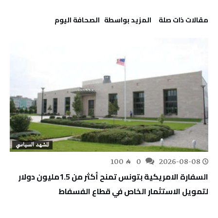
‫مقالات ذات صلة‬
‫‫المزيد بواسطة‬ ‬ ‭ ‬الصحافة‭ ‬اليوم
المشهد السياسي
100
0
2026-08-08
السفارة الامريكية بتونس تمنح أكثر من 1.5مليون دولار
لتمويل الاستثمار الخاص في قطاع الفسفاط