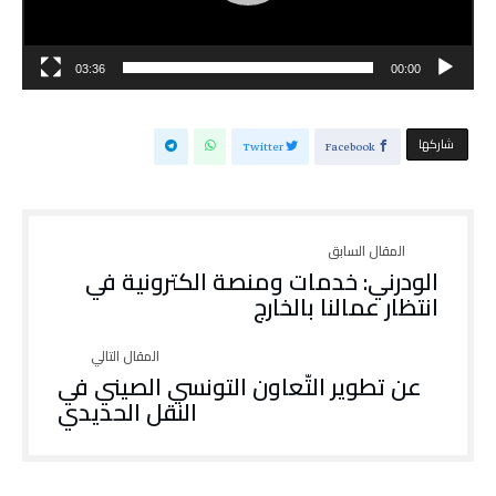
03:36
00:00
‫‫ شاركها‬
Twitter
Facebook
الودرني: خدمات ومنصة الكترونية في
انتظار عمالنا بالخارج
‬النقل‭ ‬الحديدي