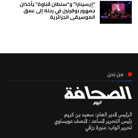
“إيسينارا” و”سلطان ڤناوة” يأخذان
جمهور بوقرنين في رحلة إلى عمق
الموسيقى الجزائرية
تونس الطقس
من نحن
الرئيس المدير العام: سعيد بن كريم
رئيس التحرير المساعد : المنصف عويساوي
تحرير الواب: منيرة رزقي