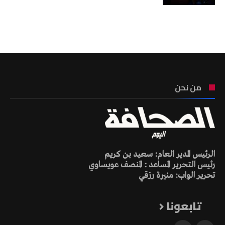
تونس الطقس
من نحن
الرئيس المدير العام: سعيد بن كريم
رئيس التحرير المساعد : المنصف عويساوي
تحرير الواب: منيرة رزقي
تابعونا