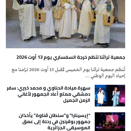
جمعية تراثنا تنَظم خرجة السفساري يوم 13 أوت 2026
تُنظم جمعية تراثنا يوم الخميس المقبل 13 أوت 2026 تزامنا مع
إحياء اليوم الوطني …
سهرة ميادة الحناوي و محمد خيري: سفر
دمشقي ممتع أعاد الجمهور لأغاني
الزمن الجميل
“إيسينارا” و”سلطان ڤناوة” يأخذان
جمهور بوقرنين في رحلة إلى عمق
الموسيقى الجزائرية