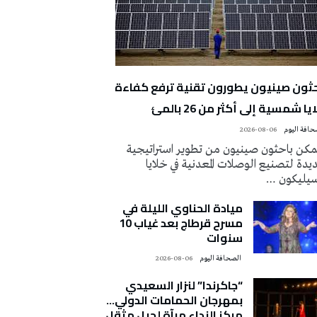
حثون صينيون يطورون تقنية ترفع كفاءة
يا شمسية إلى أكثر من 26 بالمئ
2026-08-06
كن باحثون صينيون من تطوير استراتيجية
دة لتصنيع الوصلات المعدنية في خلايا
سيليكون …
ميادة الحناوي الليلة في
مسرح قرطاج بعد غياب 10
سنوات
‭ ‬الصحافة‭ ‬اليوم
2026-08-06
“جاكرندا” لنزار السعيدي
بمهرجان الحمامات الدولي…
مركز النداء مرآة لجيل مثقل