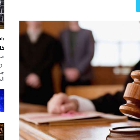
با
خلا
‭ ‬الصحافة‭ ‬اليوم
تم
جدي
ال