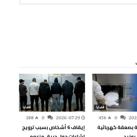
قضايا
قضايا
-28
188
0
2026-07-29
456
0
202
 بصعقة كهربائية
إيقاف 6 أشخاص بسبب ترويج
الإطا
وزيد
إشاعات حول حريق مزعوم
تبييض