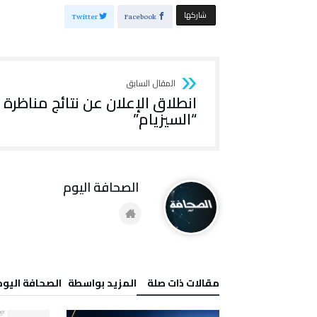
‫‫ شاركها‬
Twitter
Facebook
انطلاق الإعلان عن نتائج مناظرة
“السيزيام”
‭ ‬الصحافة‭ ‬اليوم
‫مقالات ذات صلة‬
‫‫المزيد بواسطة‬ ‬ ‭ ‬الصحافة‭ ‬اليوم