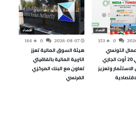
اقتصاد
اقتصاد
-03
166
0
2026-08-07
153
0
202
عمال التونسي
هيئة السوق المالية تعزز
الهندي في 20 أوت الجاري
التربية المالية باتفاقيتي
في ال
الاستثمار وتعزيز
تعاون مع البنك المركزي
المبك
اقتصادية
الفرنسي