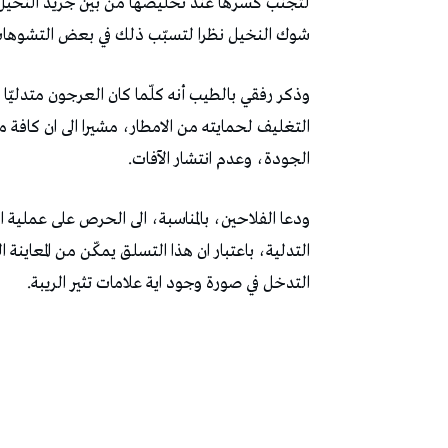
لتجنب كسرها عند تخليصها من بين جريد النخيل، 
شوك النخيل نظرا لتسبّب ذلك في بعض التشوهات 
وذكر رفقي بالطيب أنه كلّما كان العرجون متدليّ
التغليف لحمايته من الامطار، مشيرا الى ان كافة 
الجودة، وعدم انتشار الآفات.
ودعا الفلاحين، بالمناسبة، الى الحرص على عملية ا
التدلية، باعتبار ان هذا التسلق يمكّن من المعاينة 
التدخل في صورة وجود اية علامات تثير الريبة.