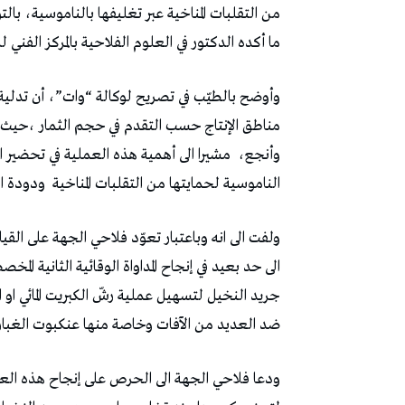
من التقلبات المناخية عبر تغليفها بالناموسية، بالتو
ما أكده الدكتور في العلوم الفلاحية بالمركز الفني 
وأوضح بالطيّب في تصريح لوكالة “وات”، أن تدلي
مناطق الإنتاج حسب التقدم في حجم الثمار ،حيث ك
وأنجع، مشيرا الى أهمية هذه العملية في تحضير ا
الناموسية لحمايتها من التقلبات المناخية ودودة ال
ولفت الى انه وباعتبار تعوّد فلاحي الجهة على القيا
الى حد بعيد في إنجاح المداواة الوقائية الثانية ا
جريد النخيل لتسهيل عملية رشّ الكبريت المائي او ال
ضد العديد من الآفات وخاصة منها عنكبوت الغبار
ودعا فلاحي الجهة الى الحرص على إنجاح هذه العم