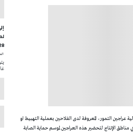
لم
28
‭ ‬الصحافة‭ ‬اليوم
يتو
غاية 31 أوت الجار
ة عراجين التمور، المعروفة لدى الفلاحين بعملية التهبيط او
ي مناطق الإنتاج لتحضير هذه العراجين لموسم حماية الصابة