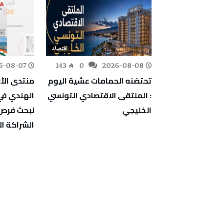
اقتصاد
اقتصاد
6-08-07
143
0
2026-08-08
237
0
أعراف:
تحتضنه الحمامات عشية اليوم
منتدى الأ
يين بالخارج قد
: الملتقى الاقتصادي التونسي
ليارات دينار سنة
الخليجي
لبحث فرص 
الشراكة ال