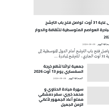
إلى غاية 31 أوت: تواصل فتح باب الترشح
بادرة العواصم المتوسطية للثقافة والحوار
20
2026-08-09
اصل فتح باب الترشح أمام الدول المتوسطية إلى
ي، للترشح لمبادرة …
جمعية تراثنا تنَظم خرجة
السفساري يوم 13 أوت 2026
‭ ‬الصحافة‭ ‬اليوم
2026-08-08
سهرة ميادة الحناوي و
محمد خيري: سفر دمشقي
ممتع أعاد الجمهور لأغاني
الزمن الجميل