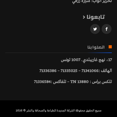
تحرير الواب: منيرة رزقي
تابعونا
اتصلوا بنا
17، نهج غاريبلدي ـ 1007 تونس
الهاتف :71341066 – 71335025 – 71336386
تلكس براس : 13880 TN – تلفاكس :71336584
جميع الحقوق محفوظة الشركة الجديدة للطباعة والصحافة والنشر © 2026