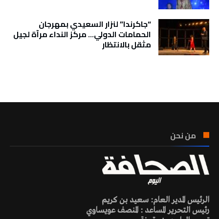
“جاكرندا” لنزار السعيدي بمهرجان
الحمامات الدولي… مركز النداء مرآة لجيل
مثقل بالانتظار
تونس الطقس
من نحن
الرئيس المدير العام: سعيد بن كريم
رئيس التحرير المساعد : المنصف عويساوي