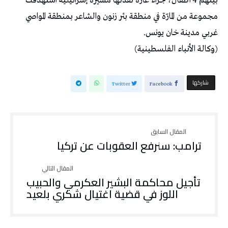
بينهم 4 أطفال، جراء غارة نفذتها مسيرة إسرائيلية استهدفت
مجموعة من المارّة في منطقة بئر زنون والشاعر بمنطقة المواصي
غربي مدينة خان يونس.
(وكالة الأنباء الفلسطينية)
‫‫ شاركها‬
Twitter
Facebook
ترامب: سنرفع العقوبات عن تركيا
تأجيل محاكمة البشير العكرمي والحبيب
اللوز في قضية اغتيال شكري بلعيد