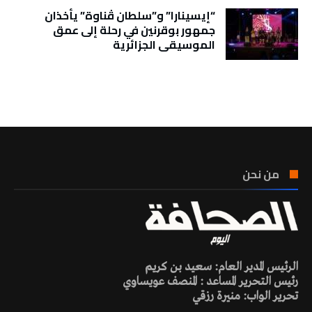
“إيسينارا” و”سلطان ڤناوة” يأخذان
جمهور بوقرنين في رحلة إلى عمق
الموسيقى الجزائرية
تونس الطقس
من نحن
الرئيس المدير العام: سعيد بن كريم
رئيس التحرير المساعد : المنصف عويساوي
تحرير الواب: منيرة رزقي