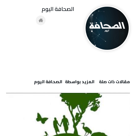
‭ ‬الصحافة‭ ‬اليوم
‫مقالات ذات صلة‬
‫‫المزيد بواسطة‬ ‬ ‭ ‬الصحافة‭ ‬اليوم