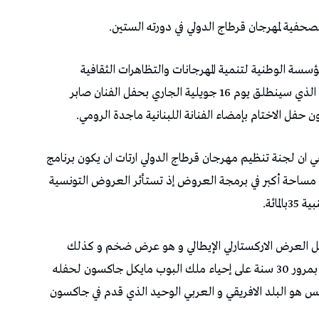
لصحفية لمهرجان قرطاج الدولي في دورته الستين.
ؤسسة الوطنية لتنمية المهرجانات والتظاهرات الثقافية
والفنية عن تفاصيل البرمجة لمهرجان قرطاج الدولي الذي سينطلق يوم 16 جويلية الجاري بحفل الفنان صابر
في ان لجنة تنظيم مهرجان قرطاج الدولي ارتات ان يكون برنامج
 التونسي مساحة أكبر في برمجة العروض إذ تستأثر العروض التونسية
 العرض الاركستارلي الإيطالي و هو عرض ضخم و كذلك
عرض the Jackson’s الذي تمت برمجته احتفاءا بمرور 30 سنة على إحياء ملك البوب مايكل جاكسون لحفله
تونس هو البلد الافريقي و العربي الوحيد الذي قدم في جاكسون