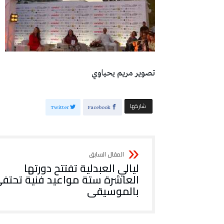
تصوير مريم يحياوي
‫‫ شاركها‬
Twitter
Facebook
‬بالموسيقى