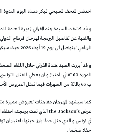
احتضن المتحف المسيحي المبكر مساء اليوم الندوة ا
و قد كشفت السيدة هند المقراني المديرة العامة للم
الرباعي ليتواصل الى يوم 19 أوت 2026 حيث سيكون حفل الاختام بإمضاء الفنانة اللبنانية ماجدة الرومي.
و قد أبرزت السيد هندة المقراني خلال اللقاء الصح
الدورة 60 ثقافي بامتياز و ان يعطي للفنان
ب 65 بالمائة من السهرات فيما تمثل العروض الأجنبية 35بالمائة.
كما سيشهد المهرجان مفاجئات لعروض مميزة مثل
في تونس و الذي مثل حدثا بارزا حينها باعتبار ان 
حفلا ضخما .