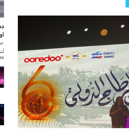
أوت 
‭ ‬الصحافة‭ ‬اليوم
2026 تزامنا مع