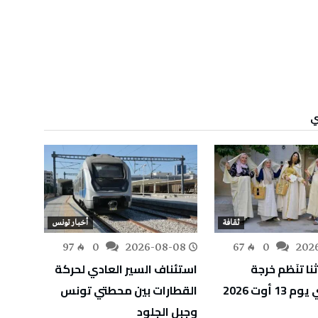
ي
ثقافة
أخبار تونس
-08
97
0
2026-08-08
67
0
202
نا تنَظم خرجة
استئناف السير العادي لحركة
الشرك
 أوت 2026
القطارات بين محطتي تونس
تنفي 
وجبل الجلود
احتجاج