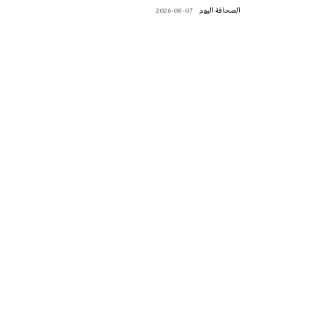
‭ ‬الصحافة‭ ‬اليوم
2026-08-07
تونس الطقس