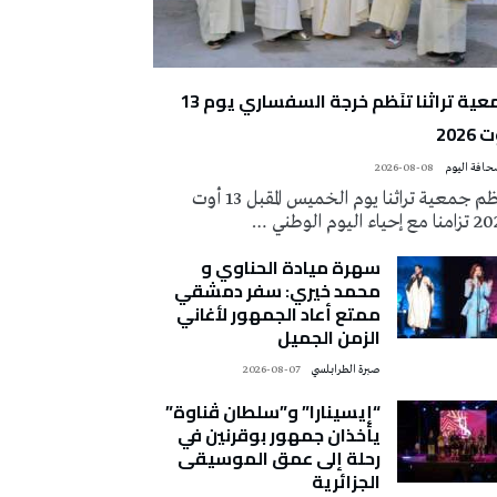
جمعية تراثنا تنَظم خرجة السفساري يوم 13
2026
2026-08-08
تُنظم جمعية تراثنا يوم الخميس المقبل 13 أوت
 إحياء اليوم الوطني …
سهرة ميادة الحناوي و
محمد خيري: سفر دمشقي
ممتع أعاد الجمهور لأغاني
الزمن الجميل
صبرة الطرابلسي
2026-08-07
“إيسينارا” و”سلطان ڤناوة”
يأخذان جمهور بوقرنين في
رحلة إلى عمق الموسيقى
الجزائرية