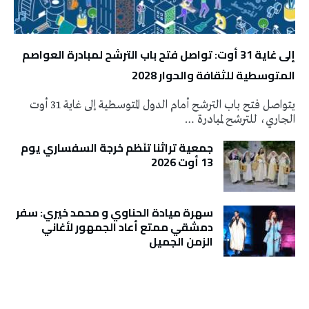
إلى غاية 31 أوت: تواصل فتح باب الترشح لمبادرة العواصم
المتوسطية للثقافة والحوار 2028
يتواصل فتح باب الترشح أمام الدول المتوسطية إلى غاية 31 أوت
الجاري، للترشح لمبادرة …
جمعية تراثنا تنَظم خرجة السفساري يوم
13 أوت 2026
سهرة ميادة الحناوي و محمد خيري: سفر
دمشقي ممتع أعاد الجمهور لأغاني
الزمن الجميل
تونس الطقس