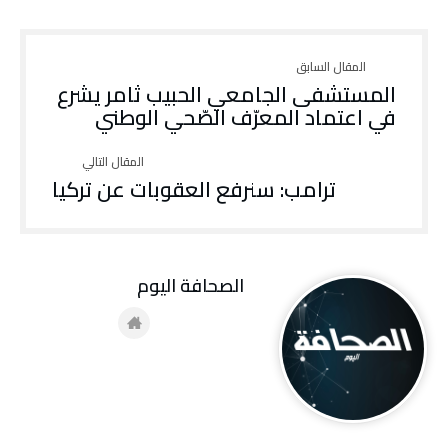
المستشفى الجامعي الحبيب ثامر يشرع
في اعتماد المعرّف الصّحي الوطني
ترامب: سنرفع العقوبات عن تركيا
‭ ‬الصحافة‭ ‬اليوم