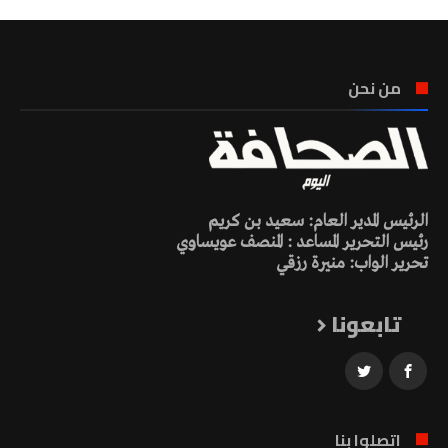
من نحن
الرئيس المدير العام: سعيد بن كريم
رئيس التحرير المساعد : المنصف عويساوي
تحرير الواب: منيرة رزقي
تابعونا
اتصلوا بنا