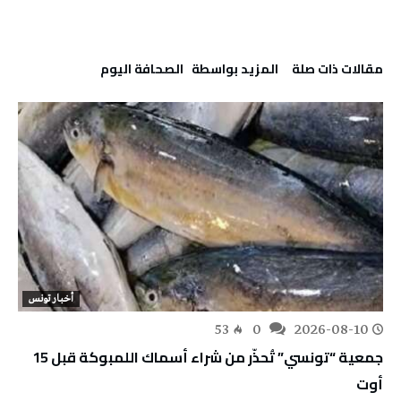
‫مقالات ذات صلة‬
‫‫المزيد بواسطة‬ ‬ ‭ ‬الصحافة‭ ‬اليوم
أخبار تونس
53
0
2026-08-10
جمعية “تونسي” تُحذّر من شراء أسماك اللمبوكة قبل 15
أوت