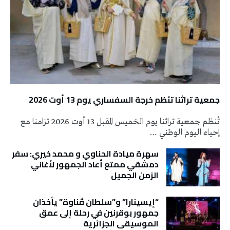
جمعية تراثنا تنَظم خرجة السفساري يوم 13 أوت 2026
تُنظم جمعية تراثنا يوم الخميس المقبل 13 أوت 2026 تزامنا مع
إحياء اليوم الوطني …
سهرة ميادة الحناوي و محمد خيري: سفر
دمشقي ممتع أعاد الجمهور لأغاني
الزمن الجميل
“إيسينارا” و”سلطان ڤناوة” يأخذان
جمهور بوقرنين في رحلة إلى عمق
الموسيقى الجزائرية