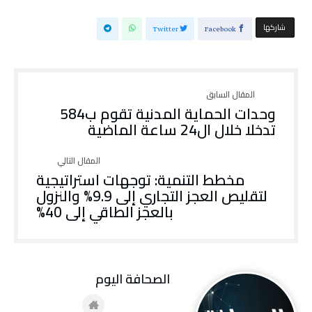
‫‫ شاركها‬
Twitter
Facebook
وحدات الحماية المدنية تقوم ب584
تدخلا خلال ال24 ساعة الماضية
مخطط التنمية: توجهات استراتيجية
لتقليص العجز التجاري إلى 9.9% والنزول
بالعجز الطاقي إلى 40%
‭ ‬الصحافة‭ ‬اليوم