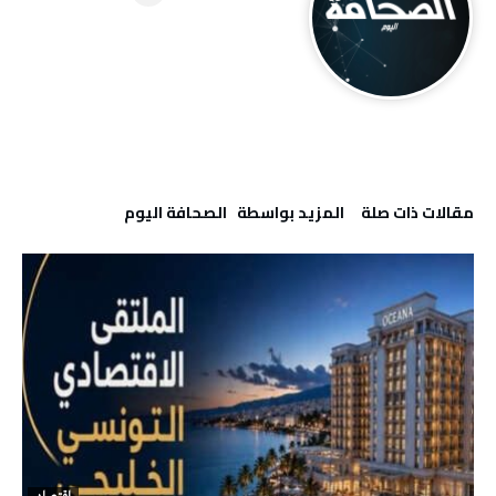
‫مقالات ذات صلة‬
‫‫المزيد بواسطة‬ ‬ ‭ ‬الصحافة‭ ‬اليوم