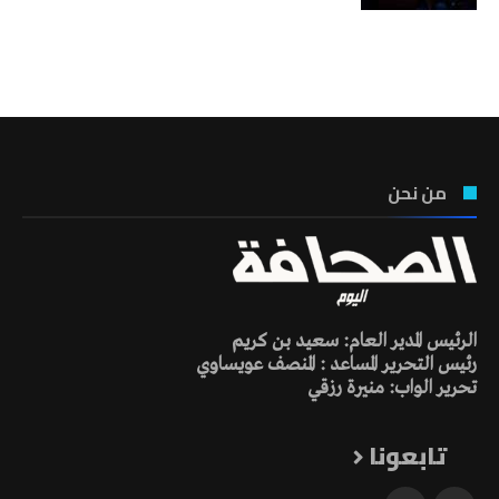
تونس الطقس
من نحن
الرئيس المدير العام: سعيد بن كريم
رئيس التحرير المساعد : المنصف عويساوي
تحرير الواب: منيرة رزقي
تابعونا