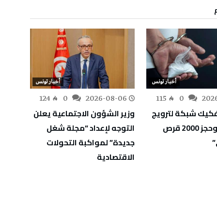
أخبار تونس
أخبار تونس
-06
124
0
2026-08-06
115
0
202
كيك شبكة لترويج
وزير الشؤون الاجتماعية يعلن
وزارة 
المخدرات وحجز 2000 قرص
التوجه لإعداد “مجلة شغل
أوليًا
”
جديدة” لمواكبة التحولات
الثان
الاقتصادية
الاختب