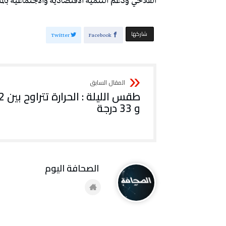
الفلاحي ودعم التنمية الاقتصادية والاجتماعية بالمن
‫‫ شاركها‬
Twitter
Facebook
طقس الليلة : 
و 33 درجة
‭ ‬الصحافة‭ ‬اليوم