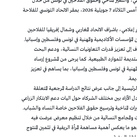
ع (FATIMA) للابتكار الزراعي، والتغير المناخي وحقوق الفلاحين في تونس من خلال
تعاونيات النساء والتحالف الدولي بين الجامعات، أمس الثلاثاء 7 جويلية 2026، بمقر الاتحاد التونسي للفلاحة
م إعلامي، باشراف الاتحاد المغاربي وشمال إفريقيا للفلاحين
المؤسسات الأكاديمية والمهنية في تونس وفلسطين وإسبانيا.
ع FATIMA على 24 شهرا ويهدف إلى تعزيز قدرات التعاونيات النسائية، ودعم البحث
ستديمة للموارد الطبيعية. كما يرجى من المشروع إرساء
لمهنية في تونس وفلسطين وإسبانيا، بما يساهم في تعزيز
يمة.
رئيسية إلى جانب عرض نتائج الدراسة المرجعية المتعلقة
دل الآراء بين مختلف الشركاء حول اليات دعم الابتكار الزراعي
رات المناخية وترسيخ حقوق الفلاحين خاصة النساء والشباب.
يات والمجامع النسائية من خلال تنظيم معرض عرضت فيه
 ما يعكس أهمية مساهمة المرأة الريفية في تثمين المنتوج