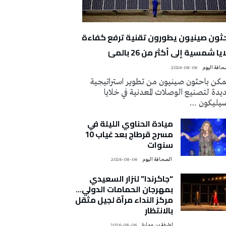
حثون صينيون يطورون تقنية ترفع كفاءة
يا شمسية إلى أكثر من 26 بالمئ
2026-08-06
كن باحثون صينيون من تطوير استراتيجية
دة لتصنيع الوصلات المعدنية في خلايا
سيليكون …
ميادة الحناوي الليلة في
مسرح قرطاج بعد غياب 10
سنوات
‭ ‬الصحافة‭ ‬اليوم
2026-08-06
“جاكرندا” لنزار السعيدي
بمهرجان الحمامات الدولي…
مركز النداء مرآة لجيل مثقل
بالانتظار
لطيفة بن عمارة
2026-08-06