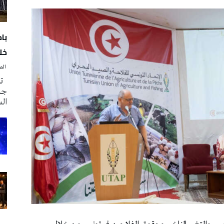
با
خلا
‭ ‬الصحافة‭ ‬اليوم
تم
جدي
ال