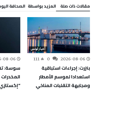
‫مقالات ذات صلة‬
‫‫المزيد بواسطة‬ ‬ ‭ ‬الصحافة‭ ‬اليوم
أخبار تونس
أخبار تونس
6-08-06
111
0
2026-08-06
153
0
اجتماعية:
بنزرت: إجراءات استباقية
سوسة: تف
ارج ثروة وطنية
استعدادا لموسم الأمطار
ت إقليمية
ومجابهة التقلبات المناخي
“إكستازي
ركة