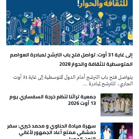
إلى غاية 31 أوت: تواصل فتح باب الترشح لمبادرة العواصم
المتوسطية للثقافة والحوار 2028
يتواصل فتح باب الترشح أمام الدول المتوسطية إلى غاية 31 أوت
الجاري، للترشح لمبادرة …
جمعية تراثنا تنَظم خرجة السفساري يوم
13 أوت 2026
سهرة ميادة الحناوي و محمد خيري: سفر
دمشقي ممتع أعاد الجمهور لأغاني
الزمن الجميل