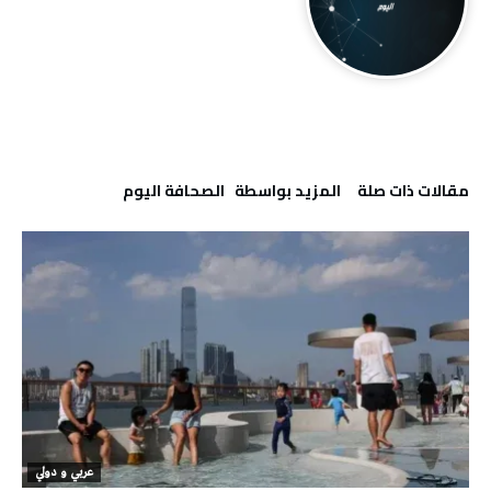
‫مقالات ذات صلة‬
‫‫المزيد بواسطة‬ ‬ ‭ ‬الصحافة‭ ‬اليوم
عربي و دولي