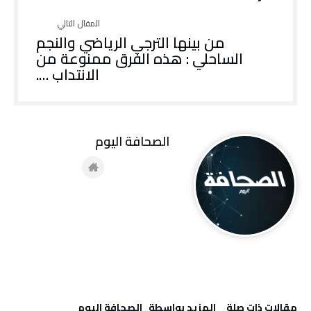
من بينها الترجي الرياضي والنجم
الساحلي : هذه الفرق ممنوعة من
الانتداب ….
‭ ‬الصحافة‭ ‬اليوم
‫مقالات ذات صلة‬
‫‫المزيد بواسطة‬ ‬ ‭ ‬الصحافة‭ ‬اليوم