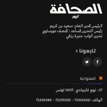
الرئيس المدير العام: سعيد بن كريم
رئيس التحرير المساعد : المنصف عويساوي
تحرير الواب: منيرة رزقي
تابعونا
اتصلوا بنا
17، نهج غاريبلدي ـ 1007 تونس
الهاتف :71341066 – 71335025 – 71336386