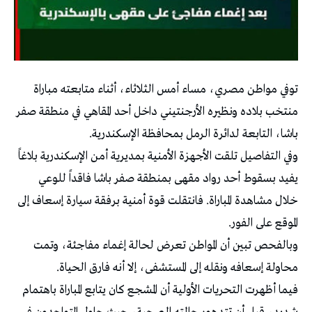
توفي مواطن مصري، مساء أمس الثلاثاء، أثناء متابعته مباراة
منتخب بلاده ونظيره الأرجنتيني داخل أحد المقاهي في منطقة صفر
باشا، التابعة لدائرة الرمل بمحافظة الإسكندرية.
وفي التفاصيل تلقت الأجهزة الأمنية بمديرية أمن الإسكندرية بلاغاً
يفيد بسقوط أحد رواد مقهى بمنطقة صفر باشا فاقداً للوعي
خلال مشاهدة المباراة. فانتقلت قوة أمنية برفقة سيارة إسعاف إلى
الموقع على الفور.
وبالفحص تبين أن المواطن تعرض لحالة إغماء مفاجئة، وتمت
محاولة إسعافه ونقله إلى المستشفى، إلا أنه فارق الحياة.
فيما أظهرت التحريات الأولية أن المشجع كان يتابع المباراة باهتمام