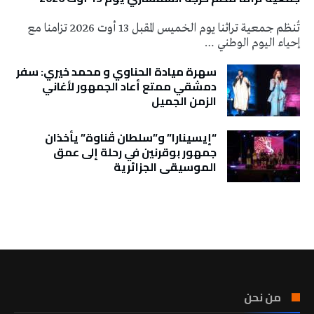
تُنظم جمعية تراثنا يوم الخميس المقبل 13 أوت 2026 تزامنا مع
إحياء اليوم الوطني …
سهرة ميادة الحناوي و محمد خيري: سفر
دمشقي ممتع أعاد الجمهور لأغاني
الزمن الجميل
“إيسينارا” و”سلطان ڤناوة” يأخذان
جمهور بوقرنين في رحلة إلى عمق
الموسيقى الجزائرية
تونس الطقس
من نحن