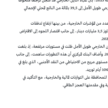
أفاد البنك المركزي التونسي، في تقريره السنوي لسنة 2025، بأن عبء الدين الخارجي قد سجل تراجعا ملحوظا
خلال السنة الماضية، إذ انخفضت نسبة الدين الخارجي طويل الأجل إلى 39,5 بالمائة من الناتج المحلي الإجمالي
د من المؤشرات الخارجية، من بينها ارتفاع تدفقات
الاستثمارات الأجنبية المباشرة بحوالي 30 بالمائة لتتجاوز 3,5 مليارات دينار، إلى جانب اقتصار اللجوء إلى الاقتراض
لدين الخارجي طويل الأجل ظلت في مستويات مرتفعة، إذ بلغت
10,4 مليارات دينار، رغم تراجعها مقارنة بسنة 2024. وأضاف البنك المركزي أن هذه التطورات ساهمت، إلى جانب
 مستوى مريح من الاحتياطي من النقد الأجنبي، الذي بلغ في
للمحافظة على التوازنات المالية والخارجية، مع التأكيد في
ة وفي مقدمتها العجز الطاقي.