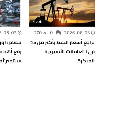
اقتصاد
اقتصاد
6-08-02
270
0
2026-08-03
187
0
بين المركز
تراجع أسعار النفط بأكثر من 5%
مصادر: أوب
 الميكانيكية
في التعاملات الآسيوية
رفع أهداف 
المدرسة
المبكرة
سبتمبر ثم 
دسين بالمنستير