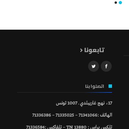
تابعونا
اتصلوا بنا
17، نهج غاريبلدي ـ 1007 تونس
الهاتف :71341066 – 71335025 – 71336386
تلكس براس : 13880 TN – تلفاكس :71336584