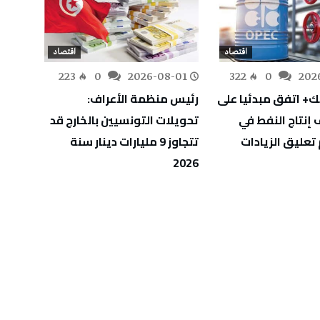
اقتصاد
اقتصاد
-01
223
0
2026-08-01
322
0
202
ك+ اتفق مبدئيا على
رئيس منظمة الأعراف:
تونس 
إنتاج النفط في
تحويلات التونسيين بالخارج قد
الاستث
تعليق الزيادات
تتجاوز 9 مليارات دينار سنة
بارتفاع بلغ 5
2026