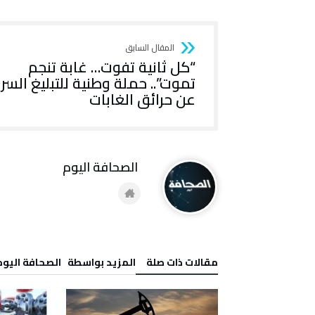
“كل ثانية تفوت… غابة تنجم
تموت”.. حملة وطنية للتبليغ السر
عن حرائق الغابات
‭ ‬الصحافة‭ ‬اليوم
‫مقالات ذات صلة‬
‫‫المزيد بواسطة‬ ‬ ‭ ‬الصحافة‭ ‬اليوم