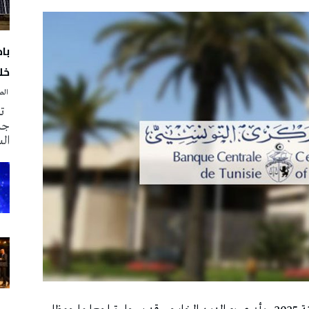
با
خلا
‭ ‬الصحافة‭ ‬اليوم
تم
جدي
ال