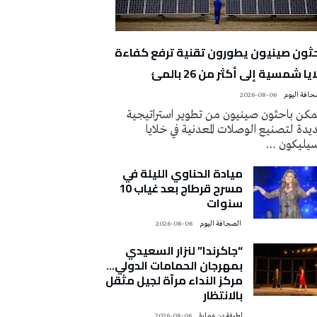
حثون صينيون يطورون تقنية ترفع كفاءة
يا شمسية إلى أكثر من 26 بالمئ
2026-08-06
كن باحثون صينيون من تطوير استراتيجية
دة لتصنيع الوصلات المعدنية في خلايا
سيليكون …
ميادة الحناوي الليلة في
مسرح قرطاج بعد غياب 10
سنوات
‭ ‬الصحافة‭ ‬اليوم
2026-08-06
“جاكرندا” لنزار السعيدي
بمهرجان الحمامات الدولي…
مركز النداء مرآة لجيل مثقل
بالانتظار
لطيفة بن عمارة
2026-08-06