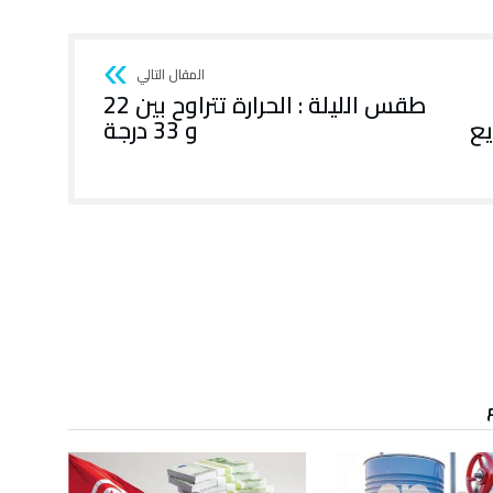
طقس الليلة : الحرارة تتراوح بين 22
يع
و 33 درجة