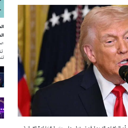
الك
‭ ‬الصحافة‭ ‬اليوم
تنظ
تنش