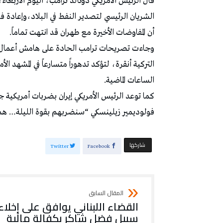
قال الرئيس الأمريكي دونالد ترامب، اليوم الأربعاء،
الشريان الرئيسي لتصدير النفط في البلاد،وإعادة
أن المفاوضات الأخيرة مع طهران قد انتهت تماماً.
وجاءت تصريحات ترامب الحادة على هامش أعمال قم
التركية أنقرة، لتؤكد تدهوراً متسارعاً في المشهد 
الساعات الماضية.
كما توعد الرئيس الأمريكي إيران بضربات أمريكية جد
فولوديمير زيلينسكي “سنضربهم بقوة الليلة… هم 
‫‫ شاركها‬
Twitter
Facebook
القضاء اللبناني يوافق على إخلاء
سبيل فضل شاكر بكفالة مالية