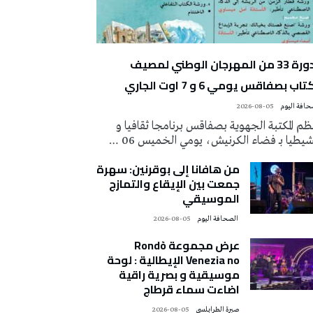
الدورة 33 من المهرجان الوطني لمصيف
تاب بصفاقس يومي 6 و 7 اوت الجاري
2026-08-05
م المكتبة الجهوية بصفاقس برنامجا ثقافيا و
يطيا بـ فضاء الكرنيش، يومي الخميس 06 …
من هافانا إلى بوقرنين: سهرة
جمعت بين الإيقاع والتمازج
الموسيقي
‭ ‬الصحافة‭ ‬اليوم
2026-08-05
عرض مجموعة Rondò
Venezia no الإيطالية : لوحة
موسيقية و بصرية راقية
اضاءت سماء قرطاج
صبرة الطرابلسي
2026-08-05