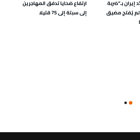
د إيران بـ”ضربة
ارتفاع ضحايا تدفق المهاجرين
اشتباك
لم يُفتح مضيق
إلى سبتة إلى 75 قتيلا
اليوم
بين ط