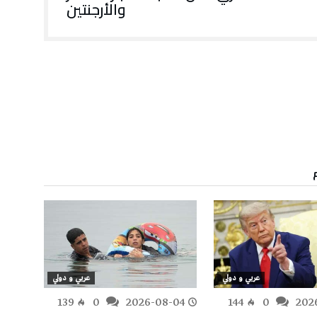
والأرجنتين
عربي و دولي
عربي و دولي
-04
139
0
2026-08-04
144
0
202