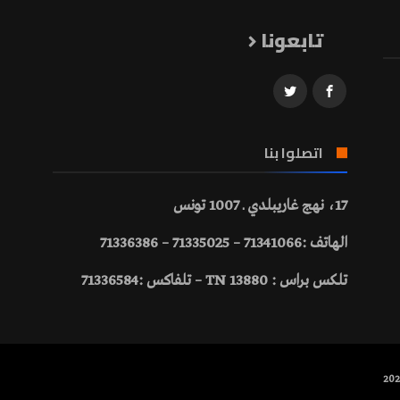
تابعونا
اتصلوا بنا
17، نهج غاريبلدي ـ 1007 تونس
الهاتف :71341066 – 71335025 – 71336386
تلكس براس : 13880 TN – تلفاكس :71336584