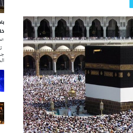
با
خلا
‭ ‬الصحافة‭ ‬اليوم
تم
جدي
ال