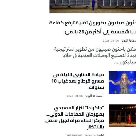
حثون صينيون يطورون تقنية ترفع كفاءة
يا شمسية إلى أكثر من 26 بالمئ
2026-08-06
كن باحثون صينيون من تطوير استراتيجية
دة لتصنيع الوصلات المعدنية في خلايا
سيليكون …
ميادة الحناوي الليلة في
مسرح قرطاج بعد غياب 10
سنوات
‭ ‬الصحافة‭ ‬اليوم
2026-08-06
“جاكرندا” لنزار السعيدي
بمهرجان الحمامات الدولي…
مركز النداء مرآة لجيل مثقل
بالانتظار
لطيفة بن عمارة
2026-08-06