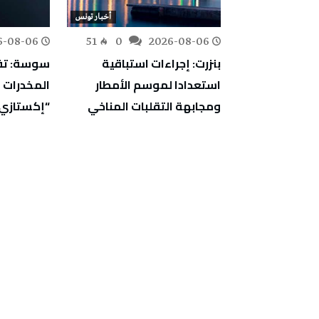
أخبار تونس
أخبار تونس
6-08-06
51
0
2026-08-06
88
0
اجتماعية:
بنزرت: إجراءات استباقية
سوسة: تف
ارج ثروة وطنية
استعدادا لموسم الأمطار
ت إقليمية
ومجابهة التقلبات المناخي
“إكستازي
ركة