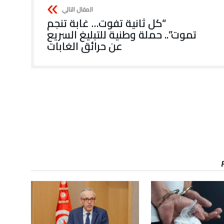
“كل ثانية تفوت… غابة تنجم
تموت”.. حملة وطنية للتبليغ السريع
عن حرائق الغابات