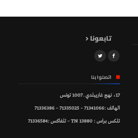
تابعونا
اتصلوا بنا
17، نهج غاريبلدي ـ 1007 تونس
الهاتف :71341066 – 71335025 – 71336386
تلكس براس : 13880 TN – تلفاكس :71336584