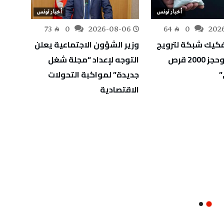
أخبار تونس
أخبار تونس
-06
73
0
2026-08-06
64
0
202
كيك شبكة لترويج
وزير الشؤون الاجتماعية يعلن
وزارة 
المخدرات وحجز 2000 قرص
التوجه لإعداد “مجلة شغل
أوليًا
”
جديدة” لمواكبة التحولات
الثان
الاقتصادية
الاختب