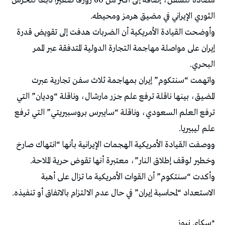
مضادة للسفن، إضافة إلى أكثر من 60 زورقا صغيرا تابعا للحرس
الثوري الإيراني في مضيق هرمز ومحيطه.
وأوضحت القيادة الأمريكية أن الضربات هدفت إلى تقويض قدرة
إيران على مواصلة مهاجمة التجارة الدولية المتدفقة عبر الممر
البحري.
واتهمت “سنتكوم” إيران بمهاجمة ثلاث سفن تجارية عبرت
المضيق، بينها ناقلة ترفع علم جزر مارشال، وناقلة “وديان” التي
ترفع العلم السعودي، وناقلة “سايبرس بروسبيريتي” التي ترفع
علم ليبيريا.
ووصفت القيادة الأمريكية الهجمات الإيرانية بأنها “انتهاك صارخ
وخطير لوقف إطلاق النار”، معتبرة أنها تقوض حرية الملاحة.
وأكدت “سنتكوم” أن القوات الأمريكية ما تزال على أهبة
الاستعداد “لمحاسبة إيران” في حال عدم الالتزام بالاتفاق أو تنفيذه.
*سكاي نيوز