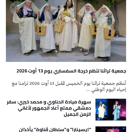
جمعية تراثنا تنَظم خرجة السفساري يوم 13 أوت 2026
تُنظم جمعية تراثنا يوم الخميس المقبل 13 أوت 2026 تزامنا مع
إحياء اليوم الوطني …
سهرة ميادة الحناوي و محمد خيري: سفر
دمشقي ممتع أعاد الجمهور لأغاني
الزمن الجميل
“إيسينارا” و”سلطان ڤناوة” يأخذان