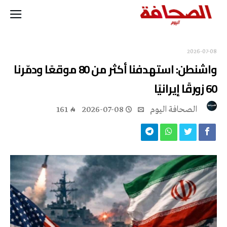
2026-07-08
واشنطن: استهدفنا أكثر من 80 موقعًا ودمّرنا
60 زورقًا إيرانيًا
‭ ‬الصحافة‭ ‬اليوم
2026-07-08
161