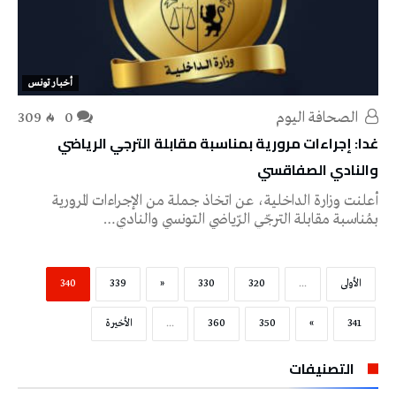
أخبار تونس
‭ ‬الصحافة‭ ‬اليوم
0
309
غدا: إجراءات مرورية بمناسبة مقابلة الترجي الرياضي
والنادي الصفاقسي
أعلنت وزارة الداخلية، عن اتخاذ جملة من الإجراءات المرورية
بمُناسبة مقابلة الترجّي الرّياضي التونسي والنادي…
‫الأولى‬
...
320
330
«
339
340
341
»
350
360
...
‫الأخيرة‬
التصنيفات