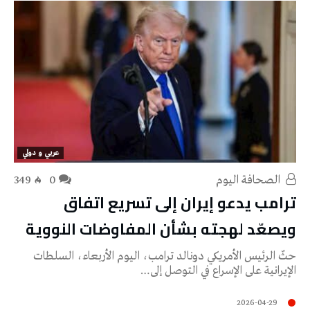
عربي و دولي
‭ ‬الصحافة‭ ‬اليوم
0
349
ترامب يدعو إيران إلى تسريع اتفاق
ويصعّد لهجته بشأن المفاوضات النووية
حثّ الرئيس الأمريكي دونالد ترامب، اليوم الأربعاء، السلطات
الإيرانية على الإسراع في التوصل إلى…
2026-04-29