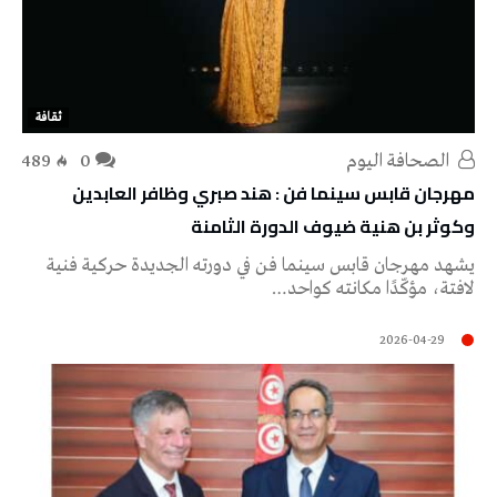
ثقافة
‭ ‬الصحافة‭ ‬اليوم
0
489
مهرجان قابس سينما فن : هند صبري وظافر العابدين
وكوثر بن هنية ضيوف الدورة الثامنة
يشهد مهرجان قابس سينما فن في دورته الجديدة حركية فنية
لافتة، مؤكّدًا مكانته كواحد…
2026-04-29