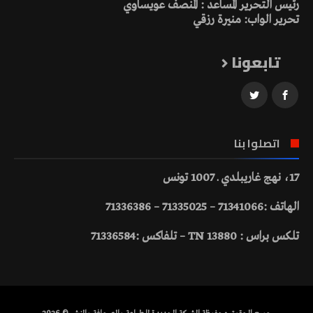
رئيس التحرير المساعد : المنصف عويساوي
تحرير الواب: منيرة رزقي
تابعونا
اتصلوا بنا
17، نهج غاريبلدي ـ 1007 تونس
الهاتف :71341066 – 71335025 – 71336386
تلكس براس : 13880 TN – تلفاكس :71336584