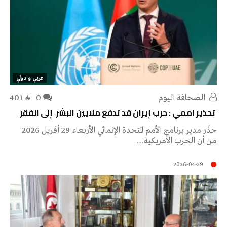
عربي و دولي
‭ ‬الصحافة‭ ‬اليوم
0
401
تحذير اممي : حرب إيران قد تدفع ملايين البشر إلى الفقر
حذّر مدير برنامج الأمم المتحدة الإنمائي الأربعاء 29 أفريل 2026
من أن الحرب الأمريكية…
2026-04-29