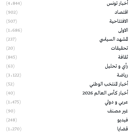
أخبار تونس
(4٬844)
اقتصاد
(902)
الافتتاحية
(507)
الاولى
(1٬686)
المشهد السياسي
(237)
تحقيقات
(20)
ثقافة
(845)
رأي و تحليل
(63)
رياضة
(3٬122)
أخبار المنتخب الوطني
(52)
أخبار كأس العالم 2026
(40)
عربي و دولي
(1٬475)
غير مصنف
(90)
فيديو
(248)
قضايا
(1٬270)