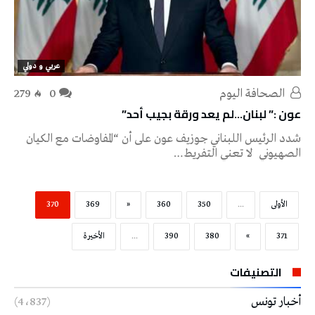
عربي و دولي
‭ ‬الصحافة‭ ‬اليوم
0
279
عون :” لبنان…لم يعد ورقة بجيب أحد”
شدد الرئيس اللبناني جوزيف عون على أن “المفاوضات مع الكيان
الصهيوني لا تعني التفريط…
‫الأولى‬
...
350
360
«
369
370
371
»
380
390
...
‫الأخيرة‬
التصنيفات
أخبار تونس
(4٬837)