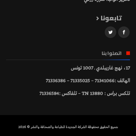
تابعونا
اتصلوا بنا
17، نهج غاريبلدي ـ 1007 تونس
الهاتف :71341066 – 71335025 – 71336386
تلكس براس : 13880 TN – تلفاكس :71336584
جميع الحقوق محفوظة الشركة الجديدة للطباعة والصحافة والنشر © 2026