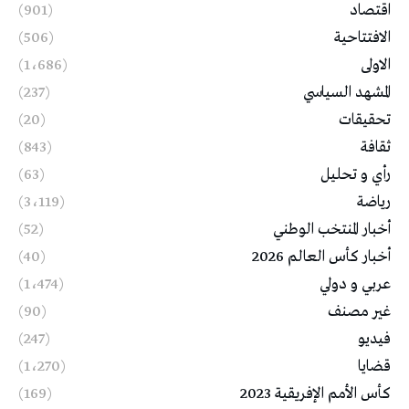
اقتصاد
(901)
الافتتاحية
(506)
الاولى
(1٬686)
المشهد السياسي
(237)
تحقيقات
(20)
ثقافة
(843)
رأي و تحليل
(63)
رياضة
(3٬119)
أخبار المنتخب الوطني
(52)
أخبار كأس العالم 2026
(40)
عربي و دولي
(1٬474)
غير مصنف
(90)
فيديو
(247)
قضايا
(1٬270)
كأس الأمم الإفريقية 2023
(169)