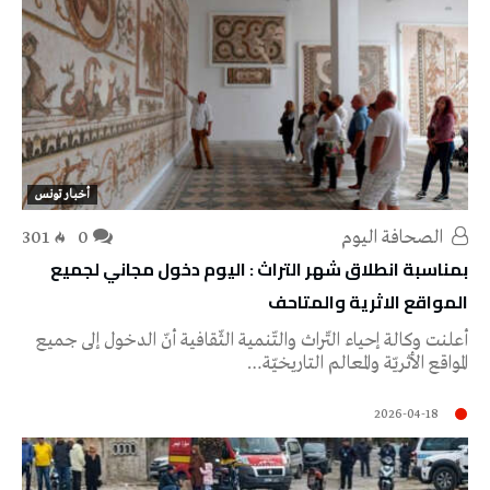
أخبار تونس
‭ ‬الصحافة‭ ‬اليوم
0
301
بمناسبة انطلاق شهر التراث : اليوم دخول مجاني لجميع
المواقع الاثرية والمتاحف
أعلنت وكالة إحياء التّراث والتّنمية الثّقافية أنّ الدخول إلى جميع
المواقع الأثريّة والمعالم التاريخيّة…
2026-04-18