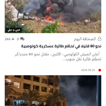
عربي و دولي
‭ ‬الصحافة‭ ‬اليوم
0
246
نحو 80 قتيلا في تحطّم طائرة عسكرية كولومبية
أعلن الجيش الكولومبي، الاثنين، مقتل نحو 80 جنديا إثر
تحطّم طائرة نقل جنوب…
2026-03-23