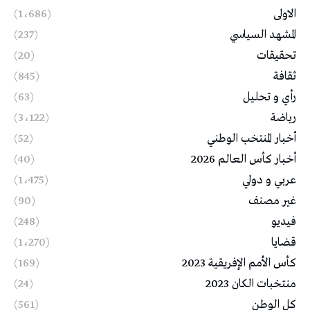
الاولى
(1٬686)
المشهد السياسي
(237)
تحقيقات
(20)
ثقافة
(845)
رأي و تحليل
(63)
رياضة
(3٬122)
أخبار المنتخب الوطني
(52)
أخبار كأس العالم 2026
(40)
عربي و دولي
(1٬475)
غير مصنف
(90)
فيديو
(248)
قضايا
(1٬270)
كأس الأمم الإفريقية 2023
(169)
منتخبات الكان 2023
(24)
كل الوطن
(561)