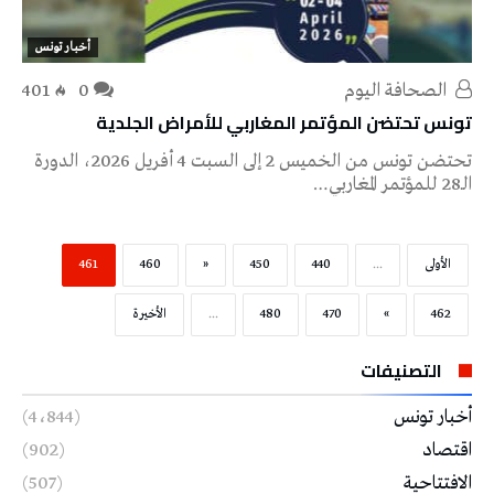
أخبار تونس
‭ ‬الصحافة‭ ‬اليوم
0
401
تونس تحتضن المؤتمر المغاربي للأمراض الجلدية
تحتضن تونس من الخميس 2 إلى السبت 4 أفريل 2026، الدورة
الـ28 للمؤتمر المغاربي…
‫الأولى‬
...
440
450
«
460
461
462
»
470
480
...
‫الأخيرة‬
التصنيفات
أخبار تونس
(4٬844)
اقتصاد
(902)
الافتتاحية
(507)