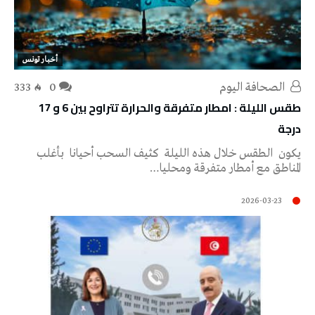
أخبار تونس
‭ ‬الصحافة‭ ‬اليوم
0
333
طقس الليلة : امطار متفرقة والحرارة تتراوح بين 6 و 17
درجة
يكون الطقس خلال هذه الليلة كثيف السحب أحيانا بأغلب
المناطق مع أمطار متفرقة ومحليا…
2026-03-23