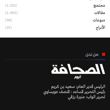
مجتمع
(1٬521)
مقالات
(1٬963)
منوعات
(98)
الأبراج
(19)
من نحن
الرئيس المدير العام: سعيد بن كريم
رئيس التحرير المساعد : المنصف عويساوي
تحرير الواب: منيرة رزقي