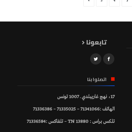
»
5
4
3
تابعونا
اتصلوا بنا
17، نهج غاريبلدي ـ 1007 تونس
الهاتف :71341066 – 71335025 – 71336386
تلكس براس : 13880 TN – تلفاكس :71336584