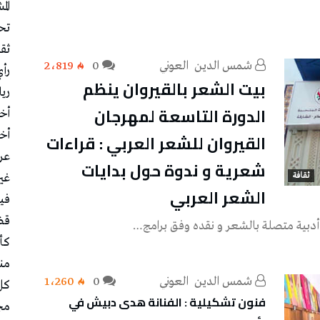
الم
تح
ثقا
شمس‭ ‬الدين‭ ‬ العوني‭ ‬
0
2٬819
رأ
بيت الشعر بالقيروان ينظم
ري
الدورة التاسعة لمهرجان
أخب
أخب
القيروان للشعر العربي : قراءات
عر
شعرية و ندوة حول بدايات
ثقافة
غي
الشعر العربي
في
قض
أدبية متصلة بالشعر و نقده وفق برامج…
كأس
منت
شمس‭ ‬الدين‭ ‬ العوني‭ ‬
0
1٬260
كل
فنون تشكيلية : الفنانة هدى دبيش في
مج