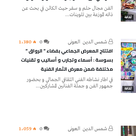
الفن مجال حلم و سفر حيث الكائن في بحث عن
ذاته الموزعة بين تلوينات…
ثقافة
شمس‭ ‬الدين‭ ‬ العوني‭ ‬
0
1٬380
افتتاح المعرض الجماعي بفضاء “ الرواق “
بسوسة : أسماء وتجارب و أساليب و تقنيات
مختلفة ضمن معرض الثمار الفنية
في اطار نشاطه الفني الثقافي الجمالي و بحضور
جمهور الفن و جملة الفنانين المشاركين…
ثقافة
شمس‭ ‬الدين‭ ‬ العوني‭ ‬
0
1٬059