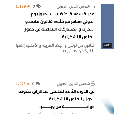
شمس‭ ‬الدين‭ ‬ العوني‭ ‬
0
1٬199
مدينة سوسة احتضنت السمبوزيوم
الدولي«سافر مع فنّك» فنانون متعددو
التجارب و المشاركات الابداعية في حقول
الفنون التشكيلية
فنانون من تونس و البلاد العربية و الأجنبية إلتقوا
ثقافة
للفترة من 09 الى 14…
شمس‭ ‬الدين‭ ‬ العوني‭ ‬
0
1٬273
في الدورة الثانیة لملتقى عبدالرزاق حمّودة
الدولي للفنون التشكيلية
«واحـــــــــــــــــــــة فن وبــــــحر»