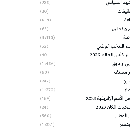
شهد السياسي
(236)
قيقات
(20)
فة
(839)
ي و تحليل
(63)
اضة
(3٬116)
ار المنتخب الوطني
(52)
ار كأس العالم 2026
(40)
بي و دولي
(1٬466)
ر مصنف
(90)
ديو
(247)
ايا
(1٬270)
 الأمم الإفريقية 2023
(169)
خبات الكان 2023
(24)
 الوطن
(560)
تمع
(1٬521)