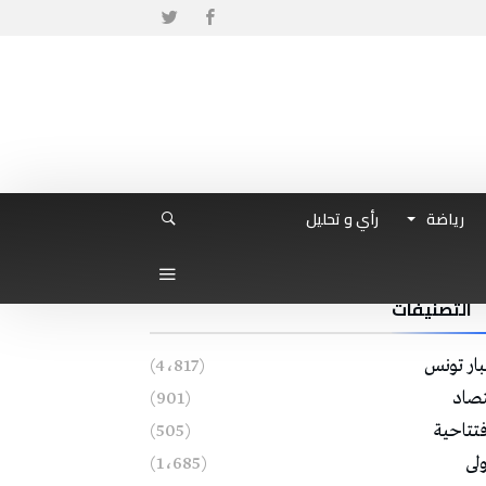
رياضة
رأي و تحليل
التصنيفات
بار تونس
(4٬817)
تصاد
(901)
فتتاحية
(505)
ولى
(1٬685)