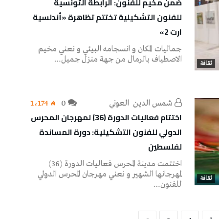
ضمن مخيم للفنون: الرابطة التونسية
للفنون التشكيلية تختتم تظاهرة «أندلسية
ارت 2»
جماليات المكان و انسجامه البيئي و نعني مخيم
الاصطياف بالرمال من جهة منزل جميل…
ثقافة
شمس‭ ‬الدين‭ ‬ العوني‭ ‬
0
1٬174
اختتام فعاليات الدورة (36) لمهرجان المحرس
الدولي للفنون التشكيلية: دورة المساندة
لفلسطين
اختتمت مدينة المحرس فعاليات الدورة (36)
لمهرجانها الشهير و نعني مهرجان المحرس الدولي
ثقافة
للفنون…