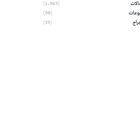
الات
(1٬963)
وعات
(98)
براج
(19)