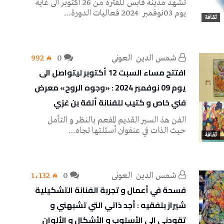
تشهد مدينة قابس للفترة من 26 أكتوبر الى غاية
يوم 03نوفمبر 2024 فعاليات الدورة…
ثقافة
شمس‭ ‬الدين‭ ‬ العوني‭ ‬
0
992
افتتح مساء السبت 12 أكتوبر ليتواصل الى
يوم 09 نوفمبر 2024 : «وجوه الروح» معرض
فني خاص و كتيب للفنانة ألفة بن غزي
الفن هذ السير القديم المفعم بالنظر و التأمل
حيث الذات في عنفوان أسئلتها تجاه…
ثقافة
شمس‭ ‬الدين‭ ‬ العوني‭ ‬
0
1٬132
فسحة في أعمال و تجربة الفنانة التشكيلية
شيراز بلفقيه : أجد ذاتي التي تشبهني و
تقودني الى الأسلوب و الأشكال و الألوان