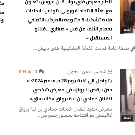
تأطير معرض فني بولاية بن عروس بتعاون
مق
مع بعثة الاتحاد الاوروبي بتونس : ابداعات
من
فنية تشكيلية متنوعة بالمركب الثقافي
الأ
بحمام الأنف من قبل « صغاري…فنانو
ثقافة
المستقبل »
افي بصفة عامة قدمت الفنانة التشكيلية هدى دبيش…
شمس‭ ‬الدين‭ ‬ العوني‭ ‬
0
894
يتواصل الى غاية يوم 28 ديسمبر 2024: «
حين يرقص البرونز» في معرض شخصي
للفنان حمادي بن نية برواق «كاليستي»
معرض جديد للفنان النحات حمادي بن نية برواق
كاليستي تم افتتاحه بحضور جمع من…
ثقافة