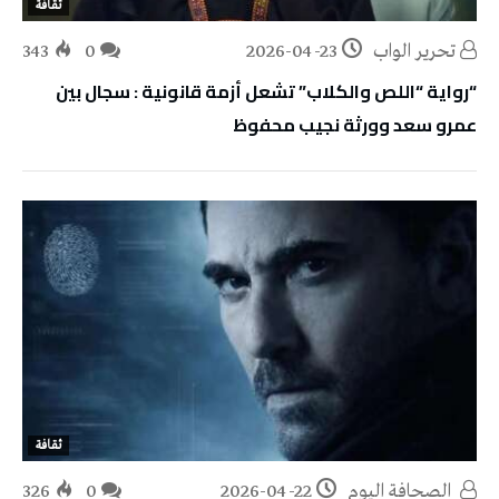
ثقافة
تحرير الواب
2026-04-23
0
343
“رواية “اللص والكلاب” تشعل أزمة قانونية : سجال بين
عمرو سعد وورثة نجيب محفوظ
ثقافة
‭ ‬الصحافة‭ ‬اليوم
2026-04-22
0
326