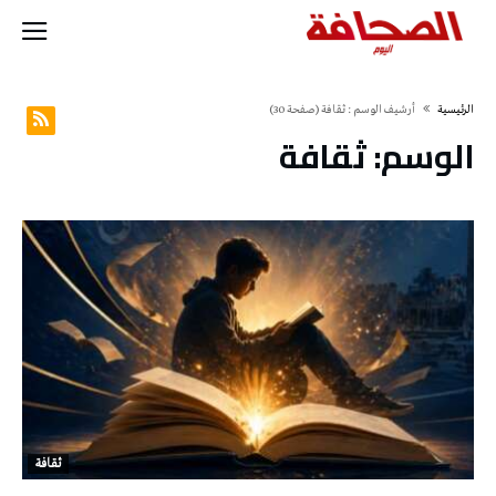
‫الرئيسية‬
‫أرشيف الوسم :‬ ثقافة
(‫صفحة‬ 30)
الوسم:
ثقافة
ثقافة