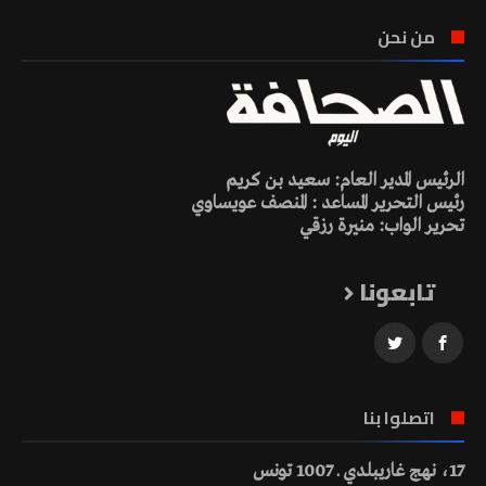
من نحن
الرئيس المدير العام: سعيد بن كريم
رئيس التحرير المساعد : المنصف عويساوي
تحرير الواب: منيرة رزقي
تابعونا
اتصلوا بنا
17، نهج غاريبلدي ـ 1007 تونس