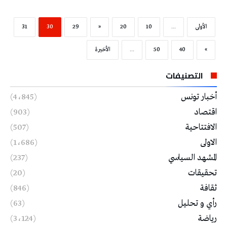
‫الأولى‬
...
10
20
«
29
30
31
»
40
50
...
‫الأخيرة‬
التصنيفات
أخبار تونس
(4٬845)
اقتصاد
(903)
الافتتاحية
(507)
الاولى
(1٬686)
المشهد السياسي
(237)
تحقيقات
(20)
ثقافة
(846)
رأي و تحليل
(63)
رياضة
(3٬124)