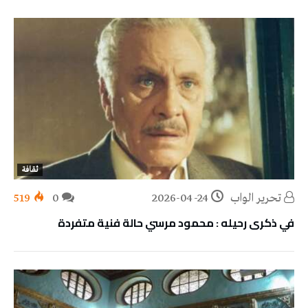
ثقافة
تحرير الواب
2026-04-24
0
519
في ذكرى رحيله : محمود مرسي حالة فنية متفردة