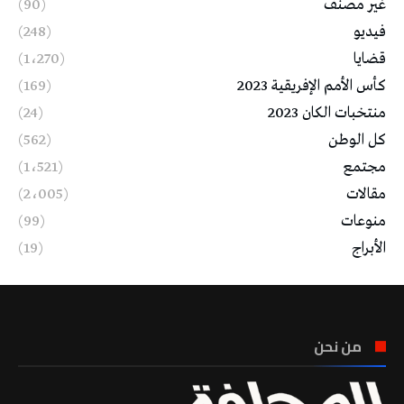
غير مصنف
(90)
فيديو
(248)
قضايا
(1٬270)
كأس الأمم الإفريقية 2023
(169)
منتخبات الكان 2023
(24)
كل الوطن
(562)
مجتمع
(1٬521)
مقالات
(2٬005)
منوعات
(99)
الأبراج
(19)
من نحن