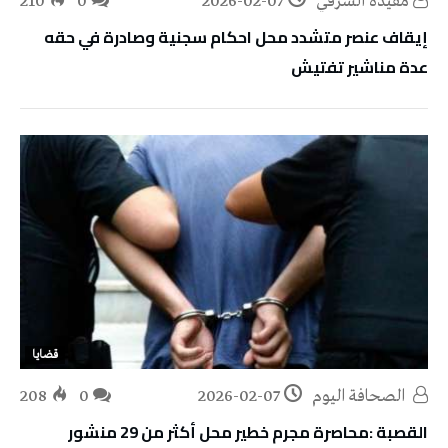
مفيدة الشرقي
2026-02-07
0
210
إيقاف عنصر متشدد محل احكام سجنية وصادرة في حقه
عدة مناشير تفتيش
قضايا
‭ ‬الصحافة‭ ‬اليوم
2026-02-07
0
208
القصبة :محاصرة مجرم خطير محل أكثر من 29 منشور