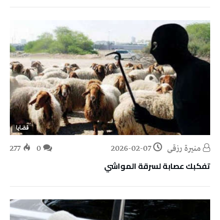
قضايا
منيرة‭ ‬رزقي
2026-02-07
0
277
تفكبك عصابة لسرقة المواشي