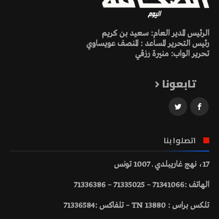
الرئيس المدير العام: سعيد بن كريم
رئيس التحرير المساعد : المنصف عويساوي
تحرير الواب: منيرة رزقي
تابعونا
اتصلوا بنا
17، نهج غاريبلدي ـ 1007 تونس
الهاتف :71341066 – 71335025 – 71336386
تلكس براس : 13880 TN – تلفاكس :71336584