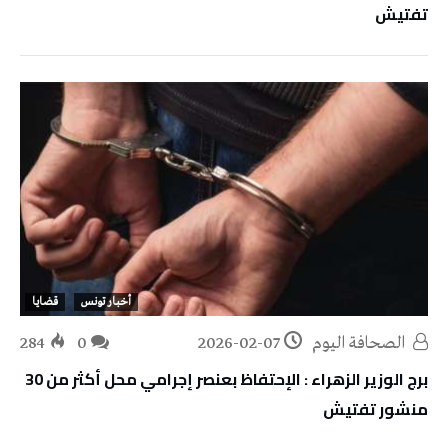
تفتيش
أخبار تونس
قضايا
‭ ‬الصحافة‭ ‬اليوم
2026-02-07
0
284
برج الوزير الزهراء : الإحتفاظ بعنصر إجرامي محل أكثر من 30
منشور تفتيش