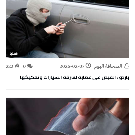
قضايا
‭ ‬الصحافة‭ ‬اليوم
2026-02-07
0
222
باردو : القبض على عصابة لسرقة السيارات وتفكيكها