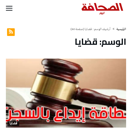
‫الرئيسية‬
‫أرشيف الوسم :‬ قضايا
(‫صفحة‬ 60)
الوسم:
قضايا
قضايا