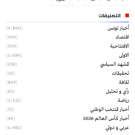
»
70
80
...
‫الأخيرة‬
التصنيفات
أخبار تونس
(4٬860)
اقتصاد
(904)
الافتتاحية
(509)
الاولى
(1٬686)
المشهد السياسي
(238)
تحقيقات
(20)
ثقافة
(849)
رأي و تحليل
(63)
رياضة
(3٬132)
أخبار المنتخب الوطني
(52)
أخبار كأس العالم 2026
(40)
عربي و دولي
(1٬482)