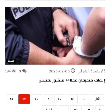
قضايا
مفيدة الشرقي
2026-02-06
0
194
إيقاف منحرفان محلا74 منشور تفتيش
‫الأولى‬
...
40
50
«
59
60
61