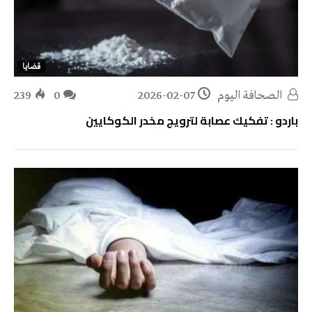
قضايا
‭ ‬الصحافة‭ ‬اليوم
2026-02-07
0
239
باردو : تفكيك عصابة لترويج مخدر الكوكايين