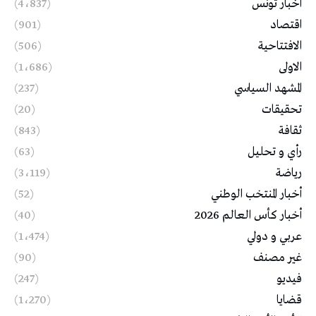
أخبار تونس
(4٬837)
اقتصاد
(901)
الافتتاحية
(506)
الاولى
(1٬686)
المشهد السياسي
(237)
تحقيقات
(20)
ثقافة
(843)
رأي و تحليل
(63)
رياضة
(3٬119)
أخبار المنتخب الوطني
(52)
أخبار كأس العالم 2026
(40)
عربي و دولي
(1٬474)
غير مصنف
(90)
فيديو
(247)
قضايا
(1٬270)