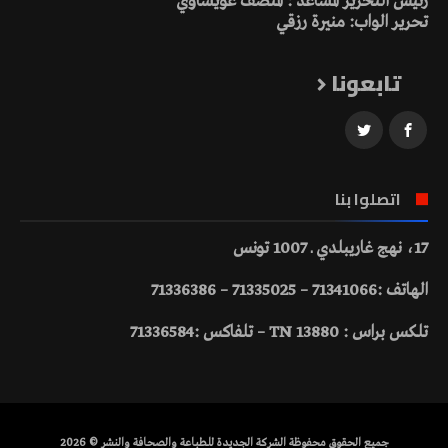
رئيس التحرير المساعد : المنصف عويساوي
تحرير الواب: منيرة رزقي
تابعونا
اتصلوا بنا
17، نهج غاريبلدي ـ 1007 تونس
الهاتف :71341066 – 71335025 – 71336386
تلكس براس : 13880 TN – تلفاكس :71336584
جميع الحقوق محفوظة الشركة الجديدة للطباعة والصحافة والنشر © 2026