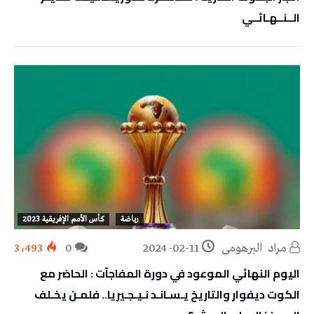
الــنــهـائــي
رياضة
كأس الأمم الإفريقية 2023
مراد‭ ‬ البرهومي
2024-02-11
0
3٬493
اليوم النهائي الموعود في دورة المفاجآت : الحاضر مع
الكوت ديفوار والتاريخ يـسـانـد نـيـجـيريا.. فلمـن يخـلف