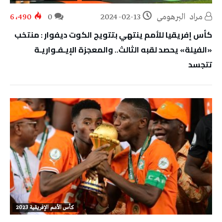
مراد‭ ‬ البرهومي
2024-02-13
0
6٬490
كأس إفريقيا للأمم ينتهي بتتويج الكوت ديفوار : منتخب
«الفيلة» يحصد لقبه الثالث.. والمعجزة الإيـفـواريـة
تتجسد
كأس الأمم الإفريقية 2023