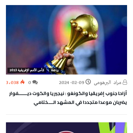
رياضة
كأس الأمم الإفريقية 2023
مراد‭ ‬ البرهومي
2024-02-09
0
3٬038
أزاحا جنوب إفريقيا والكونغو : نيجيريا والكوت ديـــــــفوار
يضربان موعدا متجددا في المشهد الــــختامي