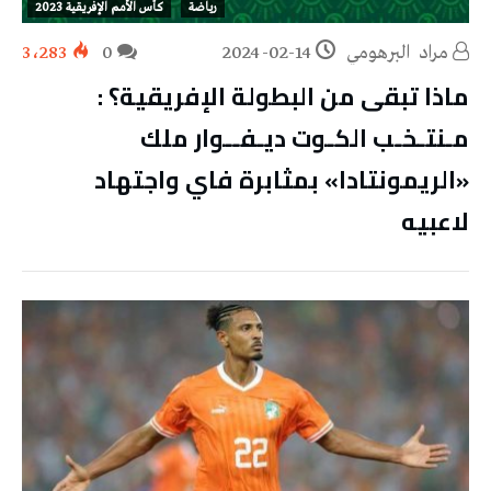
رياضة
كأس الأمم الإفريقية 2023
مراد‭ ‬ البرهومي
2024-02-14
0
3٬283
ماذا تبقى من البطولة الإفريقية؟ :
مـنتـخـب الكـوت ديـفــوار ملك
«الريمونتادا» بمثابرة فاي واجتهاد
لاعبيه