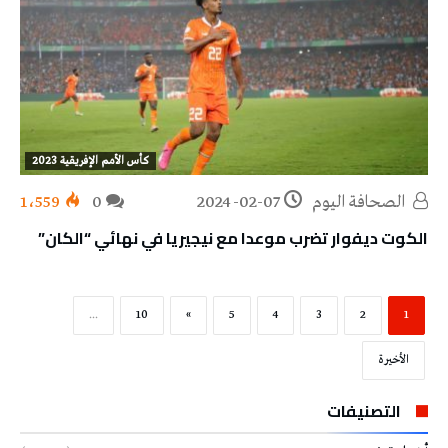
كأس الأمم الإفريقية 2023
‭ ‬الصحافة‭ ‬اليوم
2024-02-07
0
1٬559
الكوت ديفوار تضرب موعدا مع نيجيريا في نهائي “الكان”
...
10
»
5
4
3
2
1
‫الأخيرة‬
التصنيفات