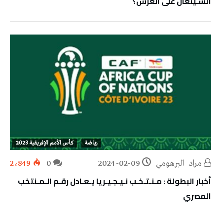
السـينغال على العرش؟
رياضة
كأس الأمم الإفريقية 2023
مراد‭ ‬ البرهومي
2024-02-09
0
2٬849
أخبار البطولة : مـنـتـخـب نـيـجـيـريا يـعـادل رقـم الـمـنتخب
المصري