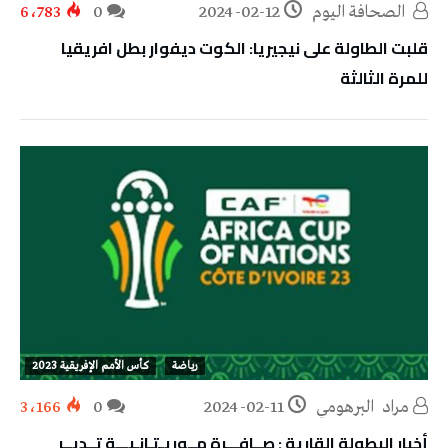
‭ ‬الصحافة‭ ‬اليوم
2024-02-12
0
6٬783
قلبت الطاولة على نيجيريا: الكوت ديفوار بطل افريقيا
للمرة الثالثة
رياضة
كأس الأمم الإفريقية 2023
مراد‭ ‬ البرهومي
2024-02-11
0
3٬166
أخبار البطولة القارية : صــافـــرة مــوريـتـانـيـــة تــديــر