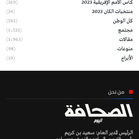
كأس الأمم الإفريقية 2023
(169)
منتخبات الكان 2023
(24)
كل الوطن
(561)
مجتمع
(1٬521)
مقالات
(1٬963)
منوعات
(98)
الأبراج
(19)
من نحن
الرئيس المدير العام: سعيد بن كريم