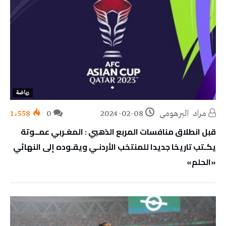
رياضة
مراد‭ ‬ البرهومي
2024-02-08
0
1٬558
قبل انطلاق منافسات المربع الذهبي : المغـربي عمــوتة
يكـتب تاريخا جديدا للمنتخب الأردنـي ويقـوده إلى النهائي
«الحلم»