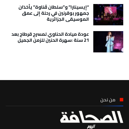
“إيسينارا” و”سلطان ڤناوة” يأخذان
جمهور بوقرنين في رحلة إلى عمق
الموسيقى الجزائرية
عودة ميادة الحناوي لمسرح قرطاج بعد
21 سنة :سهرة الحنين للزمن الجميل
تونس الطقس
من نحن