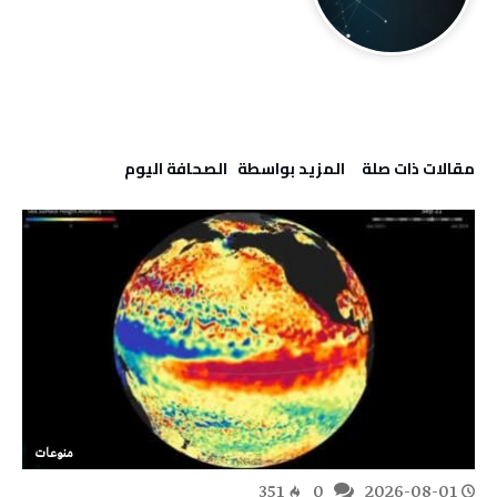
‫مقالات ذات صلة‬
‫‫المزيد بواسطة‬ ‬ ‭ ‬الصحافة‭ ‬اليوم
منوعات
351
0
2026-08-01