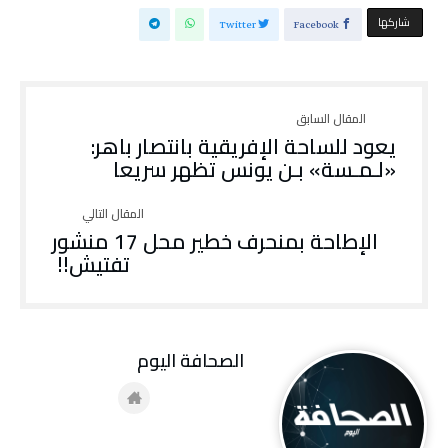
‫‫ شاركها‬
Twitter
Facebook
يعود للساحة الإفريقية بانتصار باهر:
«لـمـسة» بـن يونس تظهر سريعا
‬تفتيش‭ !!‬
‭ ‬الصحافة‭ ‬اليوم