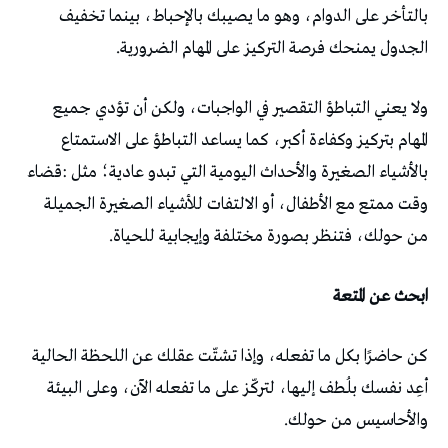
‬الجدول‭ ‬يمنحك‭ ‬فرصة‭ ‬التركيز‭ ‬على‭ ‬المهام‭ ‬الضرورية‭.‬
‬من‭ ‬حولك،‭ ‬فتنظر‭ ‬بصورة‭ ‬مختلفة‭ ‬وإيجابية‭ ‬للحياة‭.‬
ابحث‭ ‬عن‭ ‬المتعة
‬والأحاسيس‭ ‬من‭ ‬حولك‭.‬