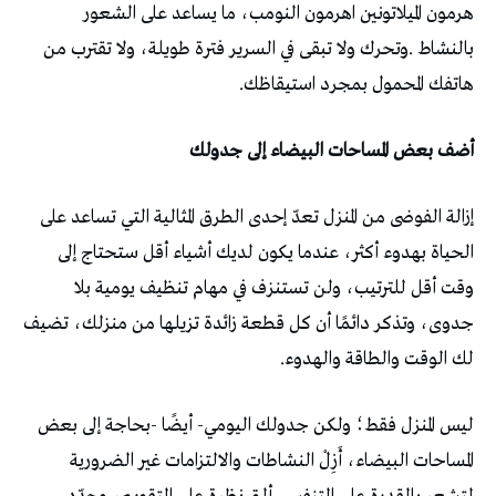
‬هاتفك‭ ‬المحمول‭ ‬بمجرد‭ ‬استيقاظك‭.‬
أضف‭ ‬بعض‭ ‬المساحات‭ ‬البيضاء‭ ‬إلى‭ ‬جدولك
‬لك‭ ‬الوقت‭ ‬والطاقة‭ ‬والهدوء‭.‬