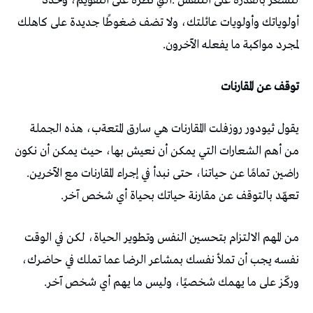
‬لمجرد‭ ‬مواكبة‭ ‬ما‭ ‬يفعله‭ ‬الآخرون‭.‬
توقف‭ ‬عن‭ ‬المقارنات
‬راضين‭ ‬تمامًا‭ ‬عن‭ ‬حياتنا،‭ ‬حتى‭ ‬نبدأ‭ ‬في‭ ‬إجراء‭ ‬المقارنات‭ ‬مع‭ ‬الآخرين‭.
‬تعهّد‭ ‬بالتوقف‭ ‬عن‭ ‬مقارنة‭ ‬حياتك‭ ‬بحياة‭ ‬أي‭ ‬شخص‭ ‬آخر‭.‬
‬وركّز‭ ‬على‭ ‬ما‭ ‬يهمك‭ ‬شخصيًا،‭ ‬وليس‭ ‬ما‭ ‬يهم‭ ‬أي‭ ‬شخص‭ ‬آخر‭.‬