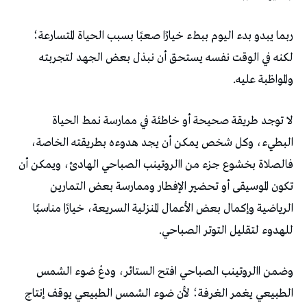
‬والمواظبة‭ ‬عليه‭.‬
‬للهدوء‭ ‬لتقليل‭ ‬التوتر‭ ‬الصباحي‭.‬