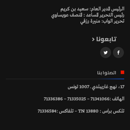
الرئيس المدير العام: سعيد بن كريم
رئيس التحرير المساعد : المنصف عويساوي
تحرير الواب: منيرة رزقي
تابعونا
اتصلوا بنا
17، نهج غاريبلدي ـ 1007 تونس
الهاتف :71341066 – 71335025 – 71336386
تلكس براس : 13880 TN – تلفاكس :71336584