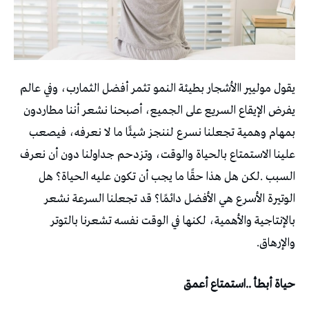
‬والإرهاق‭.‬
حياة‭ ‬أبطأ‭.. ‬استمتاع‭ ‬أعمق