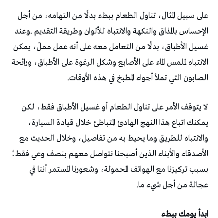
‬الصابون‭ ‬التي‭ ‬تملأ‭ ‬أجواء‭ ‬المطبخ‭ ‬في‭ ‬هذه‭ ‬الأوقات‭.‬
‬عجالة‭ ‬من‭ ‬أجل‭ ‬شيء‭ ‬ما‭.‬
ابدأ‭ ‬يومك‭ ‬ببطء