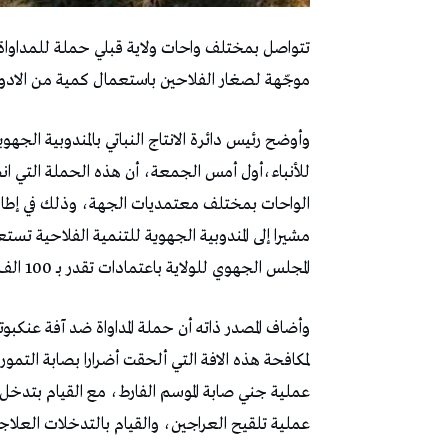
‬موجّهة‭ ‬لصغار‭ ‬الفلاحين‭ ‬باستعمال‭ ‬كمية‭ ‬من‭ ‬الادوية‭ ‬تم‭ ‬اقتناءها‭ ‬عن‭ ‬طريق‭ ‬المجلس‭ ‬الجهوي‭ ‬لولاية‭ ‬قبلي‭.‬
‬المجلس‭ ‬الجهوي‭ ‬للولاية‭ ‬باعتمادات‭ ‬تقدر‭ ‬بـ‭ ‬100‭ ‬الف‭ ‬دينار‭.‬
‬عملية‭ ‬تلقيح‭ ‬العراجين،‭ ‬والقيام‭ ‬بالتدخلات‭ ‬العلاجية‭ ‬عن‭ ‬طريق‭ ‬المواد‭ ‬الكيميائية‭ ‬عند‭ ‬تسجيل‭ ‬بؤر‭ ‬للاصابة‭.‬