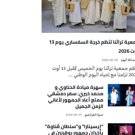
جمعية تراثنا تنَظم خرجة السفساري يوم 13
2026
2026-08-08
تُنظم جمعية تراثنا يوم الخميس المقبل 13 أوت
 إحياء اليوم الوطني …
سهرة ميادة الحناوي و
محمد خيري: سفر دمشقي
ممتع أعاد الجمهور لأغاني
الزمن الجميل
صبرة الطرابلسي
2026-08-07
“إيسينارا” و”سلطان ڤناوة”
يأخذان جمهور بوقرنين في