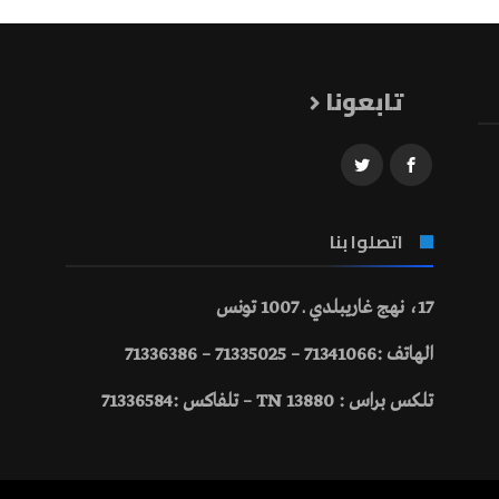
تابعونا
اتصلوا بنا
17، نهج غاريبلدي ـ 1007 تونس
الهاتف :71341066 – 71335025 – 71336386
تلكس براس : 13880 TN – تلفاكس :71336584