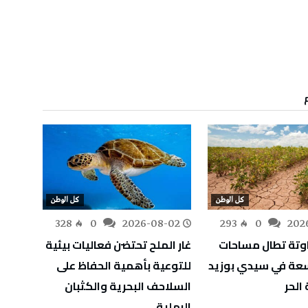
كل الوطن
كل الوطن
-02
328
0
2026-08-02
293
0
202
اوتة تطال مساحات
غار الملح تحتضن فعاليات بيئية
اسعة في سيدي بوزيد
للتوعية بأهمية الحفاظ على
للمؤس
الحر
السلاحف البحرية والكثبان
الرملية