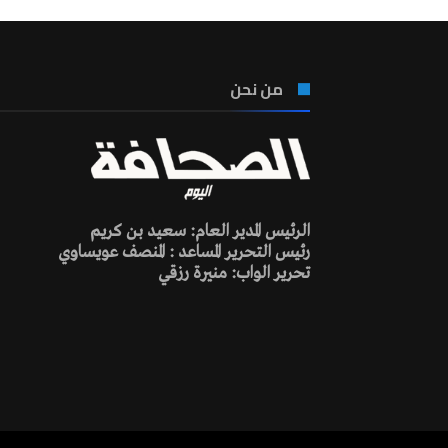
من نحن
الرئيس المدير العام: سعيد بن كريم
رئيس التحرير المساعد : المنصف عويساوي
تحرير الواب: منيرة رزقي