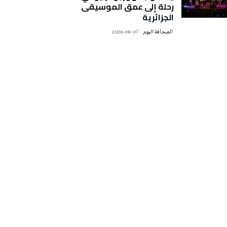
رحلة إلى عمق الموسيقى
الجزائرية
‭ ‬الصحافة‭ ‬اليوم
2026-08-07
تونس الطقس