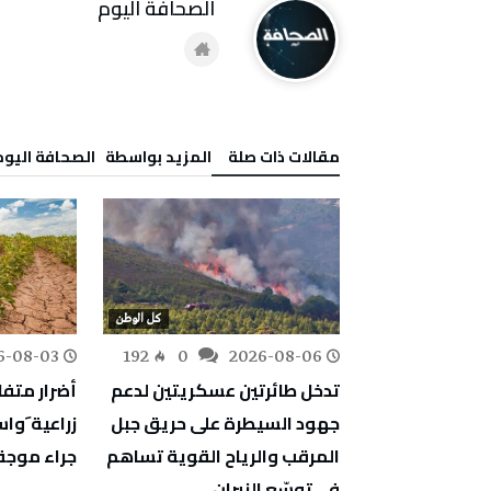
‭ ‬الصحافة‭ ‬اليوم
‫مقالات ذات صلة‬
‫‫المزيد بواسطة‬ ‬ ‭ ‬الصحافة‭ ‬اليوم
كل الوطن
كل الوطن
6-08-03
192
0
2026-08-06
163
0
ف أشغال
تدخل طائرتين عسكريتين لدعم
أضرار متف
دية والمبيت
جهود السيطرة على حريق جبل
زراعية َو
جة
المرقب والرياح القوية تساهم
جراء موجة 
في توسّع النيران