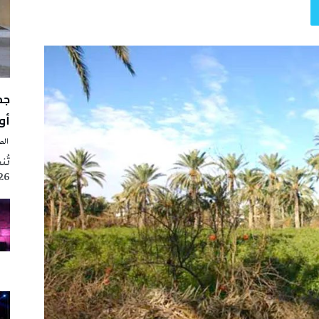
أوت 
‭ ‬الصحافة‭ ‬اليوم
2026 تزامنا مع