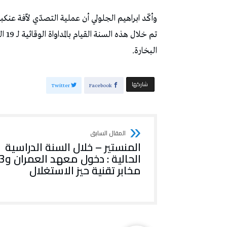
‬البخارة‭.‬
‫‫ شاركها‬
Twitter
Facebook
المنستير – خلال السنة الدراسية
الحالية : دخول معهد العمر
مخابر تقنية حيز الاستغلال