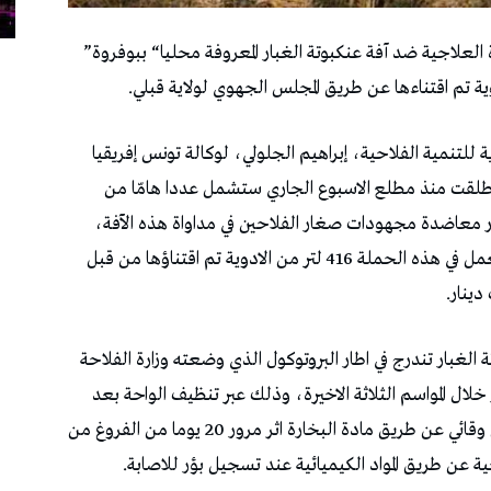
تتواصل‭ ‬بمختلف‭ ‬واحات‭ ‬ولاية‭ ‬قبلي‭ ‬حملة‭ ‬للمداواة‭ ‬العلاجية‭ ‬ضد‭ ‬آفة‭ ‬عنكبوتة‭ ‬الغبار‭ ‬المعروفة‭ ‬محليا‭ “‬ببوفروة‭”