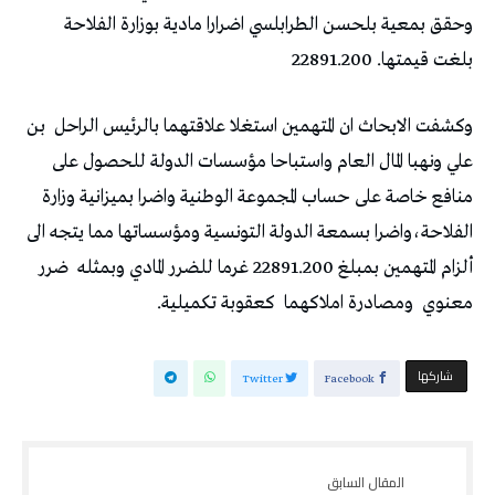
‬بلغت‭ ‬قيمتها‭ ‬22891.200‭ .‬
وكشفت‭ ‬الابحاث‭ ‬ان‭ ‬المتهمين‭ ‬استغلا‭ ‬علاقتهما‭ ‬بالرئيس‭ ‬الراحل‭
‬ألزام‭ ‬المتهمين‭ ‬بمبلغ‭ ‬22891.200‭ ‬غرما‭ ‬للضرر‭ ‬المادي‭ ‬وبمثله‭
‬معنوي‭
‬ومصادرة‭ ‬املاكهما‭
‬كعقوبة‭ ‬تكميلية‭ .‬
‫‫ شاركها‬
Twitter
Facebook