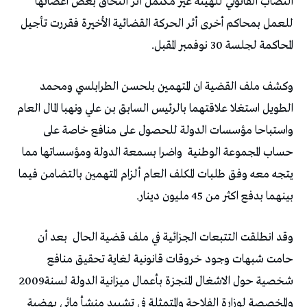
‬المحاكمة‭ ‬لجلسة ‭ ‬30نوفمبر‭ ‬المقبل‭.‬
‬حساب‭ ‬المجموعة‭ ‬الوطنية‭
‬بينهما‭ ‬بدفع‭ ‬اكثر‭ ‬من‭ ‬45‭ ‬مليون‭ ‬دينار‭.‬
وقد‭ ‬انطلقت‭ ‬التتبعات‭ ‬الجزائية‭ ‬في‭ ‬ملف‭ ‬قضية‭ ‬الحال‭
‬شخصية‭ ‬حول‭ ‬الاشغال‭ ‬المنجزة‭ ‬بأعمال‭ ‬ميزانية‭ ‬الدولة‭ ‬لسنة‭
‬2009‭