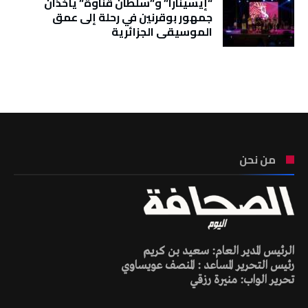
“إيسينارا” و”سلطان ڤناوة” يأخذان
جمهور بوقرنين في رحلة إلى عمق
الموسيقى الجزائرية
تونس الطقس
من نحن
الرئيس المدير العام: سعيد بن كريم
رئيس التحرير المساعد : المنصف عويساوي
تحرير الواب: منيرة رزقي