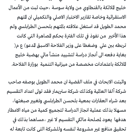
‬هذا‭ ‬الأخير‭
‬تربطه‭ ‬ببن‭ ‬علي‭
‬وضغطا‭ ‬على‭ ‬وزير‭ ‬الفلاحة‭ ‬الاسبق‭ ‬المدعو‭ (‬ع‭ ‬م‭)
‬الملائكة‭ ‬باعتمادات‭ ‬مخصصة‭ ‬من‭ ‬ميزانية‭ ‬التنمية‭
‬بوزارة‭ ‬الفلاحة‭ .‬
‬هدفها‭