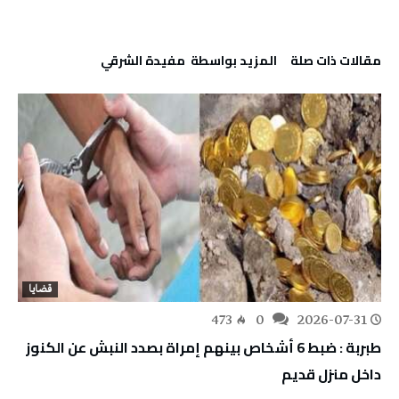
‫مقالات ذات صلة‬
‫‫المزيد بواسطة‬ ‬ مفيدة الشرقي
قضايا
473
0
2026-07-31
طبربة : ضبط 6 أشخاص بينهم إمراة بصدد النبش عن الكنوز
داخل منزل قديم