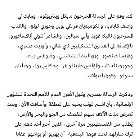
‬سلوفو،‭ ‬وكورتيا‭ ‬نيولاند‭.‬