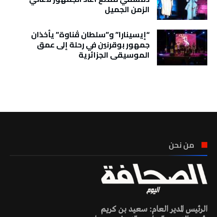
الزمن الجميل
“إيسينارا” و”سلطان ڤناوة” يأخذان
جمهور بوقرنين في رحلة إلى عمق
الموسيقى الجزائرية
تونس الطقس
من نحن
الرئيس المدير العام: سعيد بن كريم