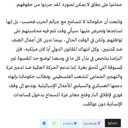
‬جماعيا‭ ‬على‭ ‬نطاق‭ ‬لا‭ ‬يمكن‭ ‬تصوره‭. ‬لقد‭ ‬جردوا‭ ‬من‭ ‬حقوقهم‭.‬
‬الإنسانية‭ ‬دون‭ ‬عوائقب‭.‬
‫‫ شاركها‬
Twitter
Facebook