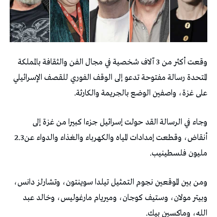
‬على‭ ‬غزة،‭ ‬واصفين‭ ‬الوضع‭ ‬بالجريمة‭ ‬والكارثة‭.‬
‬أنقاض،‭ ‬وقطعت‭ ‬إمدادات‭ ‬المياه‭ ‬والكهرباء‭ ‬والغذاء‭ ‬والدواء‭ ‬عن‭ ‬2.3‭
‬مليون‭ ‬فلسطينيب‭.‬
‬الله،‭ ‬وماكسين‭ ‬بيك‭.‬