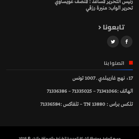
رئيس التحرير المساعد : المنصف عويساوي
تحرير الواب: منيرة رزقي
تابعونا
اتصلوا بنا
17، نهج غاريبلدي ـ 1007 تونس
الهاتف :71341066 – 71335025 – 71336386
تلكس براس : 13880 TN – تلفاكس :71336584
جميع الحقوق محفوظة الشركة الجديدة للطباعة والصحافة والنشر © 2026