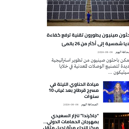
حثون صينيون يطورون تقنية ترفع كفاءة
يا شمسية إلى أكثر من 26 بالمئ
2026-08-06
كن باحثون صينيون من تطوير استراتيجية
دة لتصنيع الوصلات المعدنية في خلايا
سيليكون …
ميادة الحناوي الليلة في
مسرح قرطاج بعد غياب 10
سنوات
‭ ‬الصحافة‭ ‬اليوم
2026-08-06
“جاكرندا” لنزار السعيدي
بمهرجان الحمامات الدولي…
مركز النداء مرآة لجيل مثقل