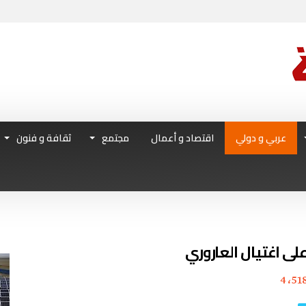
عربي و دولي
اقتصاد و أعمال
مجتمع
ثقافة و فنون
على اغتيال العاروري
4٬51