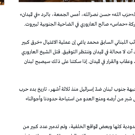
 لـ«حزب الله» حسن نصرالله، أمس الجمعة، بالرد «في الميدان»
حركة «حماس» صالح العاروري في الضاحية الجنوبية لبيروت.
ئب اللبناني السابق محمد ياغي إن عملية الاغتيال «خرق كبير
 آت لا محالة في الميدان وننتظر التوفيق. قتل الشيخ العاروري
 وعقاب والقرار في الميدان. إذا سكتنا على ذلك سيصبح لبنان
لمقاومة نفذت 670 عملية على جبهة جنوب لبنان ضدّ إسرائيل منذ ثلاثة أشهر، تاريخ بدء حرب
كل شبر من أرضه ومنع العدو من استباحة حدودنا وأجوائنا»
حدودية كلها وبعض المواقع الخلفية، وتم تدمير عدد كبير من