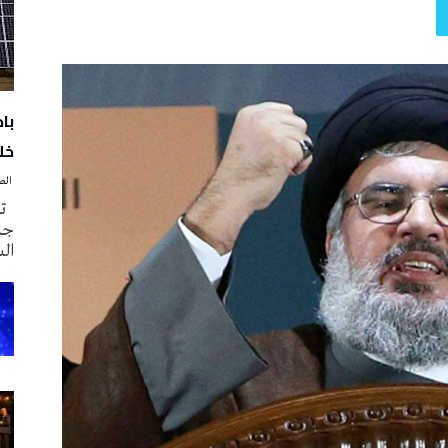
با
خلا
‭ ‬الصحافة‭ ‬اليوم
تم
جدي
ال