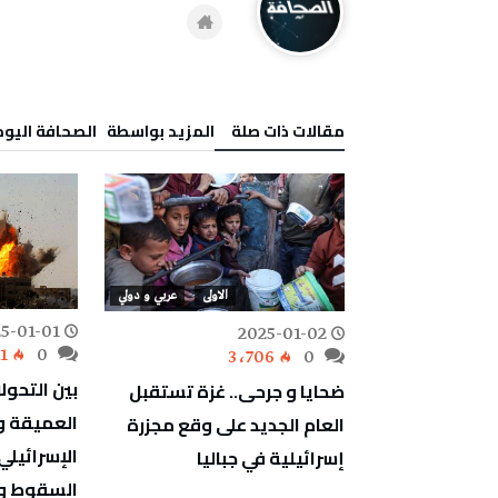
‫مقالات ذات صلة‬
‫‫المزيد بواسطة‬ ‬ ‭ ‬الصحافة‭ ‬اليوم
عربي و دولي
الاولى
عربي و دولي
5-01-01
2025-01-02
1
0
3٬706
0
بين التحو
وريا نحو
ضحايا و جرحى.. غزة تستقبل
العميقة 
ظلمة..
العام الجديد على وقع مجزرة
إسرائيلية في جباليا
السقوط و