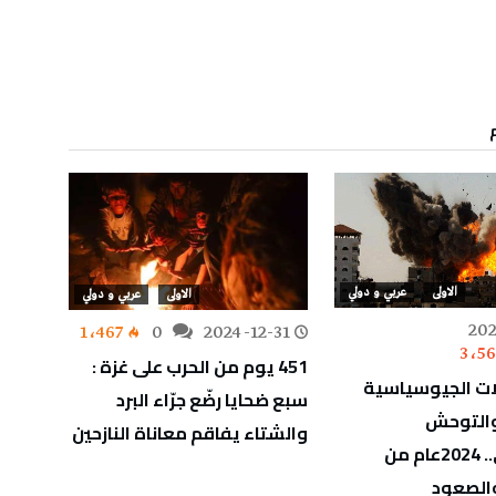
الاولى
عربي و دولي
الاولى
عربي و دولي
202
-20
1٬467
0
2024-12-31
3٬56
0
451 يوم من الحرب على غزة :
لات الجيوسياسية
استهد
سبع ضحايا رضّع جرّاء البرد
والتوحش
للطاق
والشتاء يفاقم معاناة النازحين
الإسرائيلي.. 2024عام من
اليمن.
الصعود