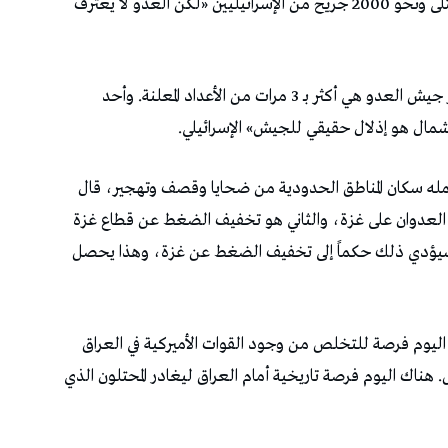
المواقع وتجهيزاتها، مؤكداً سقوط عدد كبير من القتلى ونحو 2000 جريح من الإسرائيليين «لكن العدو لا يعترف
وأضاف أن «خبراء في الكيان يتحدثون عن أن خسائر جيش العدو هي أكثر بـ 3 مرات من الأعداد المعلنة. وأحد
شمال هو إذلال حقيقي للجيش» الإسرائيلي.
له سكان المناطق الحدودية من ضحايا وقصف وتهجير، قال
العدوان على غزة، والثاني هو تخفيف الضغط عن قطاع غزة
 سيؤدي ذلك حكماً إلى تخفيف الضغط عن غزة، وهذا يحصل
 اليوم فرصة للتخلص من وجود القوات الأميركية في العراق
هناك اليوم فرصة تاريخية أمام العراق ليغادر المحتلون الذي