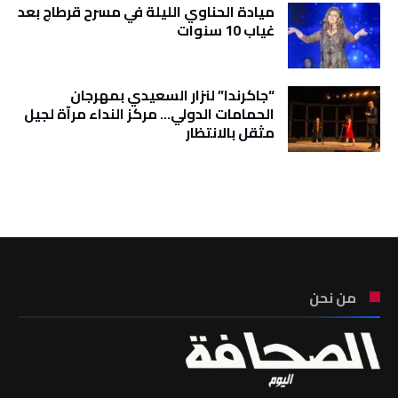
ميادة الحناوي الليلة في مسرح قرطاج بعد
غياب 10 سنوات
“جاكرندا” لنزار السعيدي بمهرجان
الحمامات الدولي… مركز النداء مرآة لجيل
مثقل بالانتظار
تونس الطقس
من نحن