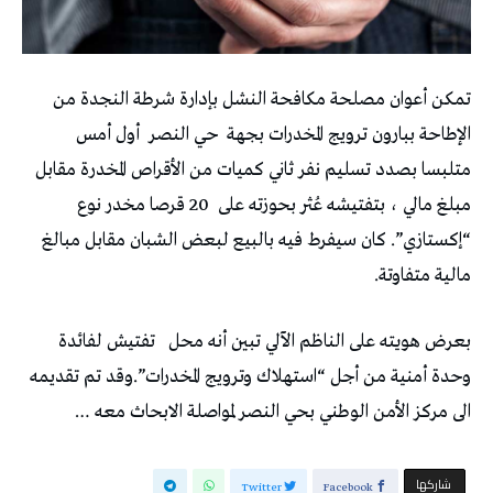
تمكن أعوان مصلحة مكافحة النشل بإدارة شرطة النجدة من
الإطاحة ببارون ترويج المخدرات بجهة
حي النصر
أول أمس
متلبسا بصدد تسليم نفر ثاني كميات من الأقراص المخدرة مقابل
مبلغ مالي ، بتفتيشه عُثر بحوزته على
20 قرصا مخدر نوع
“إكستازي”. كان سيفرط فيه بالبيع لبعض الشبان مقابل مبالغ
مالية متفاوتة.
بعرض هويته على الناظم الآلي تبين أنه محل
تفتيش لفائدة
وحدة أمنية من أجل “استهلاك وترويج المخدرات”.وقد تم تقديمه
الى مركز الأمن الوطني بحي النصر لمواصلة الابحاث معه …
‫‫ شاركها‬
Twitter
Facebook