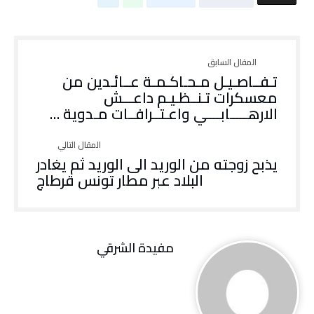
تـفــاصـيـل مـحـاكـمـة عــائـدين من
معسكرات تـنــظـيـم داعـــش
الارهـــــابــــي واعـتــرافــات مـدوية …
يذبح زوجته من الوريد الى الوريد ثم يغادر
البلاد عبر مطار تونس قرطاج
مفيدة الشرقي