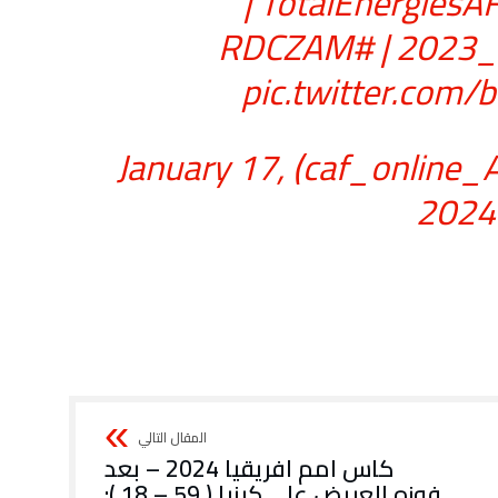
|
2
|
#RDCZAM
pic.twitter.com
January 17,
2024
كاس امم افريقيا 2024 – بعد
فوزه العريض على كينيا ( 59 – 18 ):