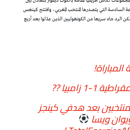
مجموعات لكأس افريقيا المقامة بالكوت ديفوار بتعادل بين
عة السادسة التي يتصدرها المنتخب المغربي، وافتتح كينغس
نغوا التسجيل للمنتخب الزامبي في الدقيقة 23 لكن الرد جاء سريعا من الكونغوليين الذين عدّلوا بعد أربع
 المباراة!
1-1 زامبيا ??
لمنتخبين بعد هدفي كينجز
يوان ويسا