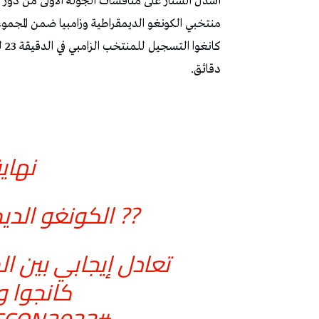
أسدل الستار على منافسات الجولة الأولى من دور ال
منتخبي الكونغو الديمقراطية وزامبيا ضمن المجمو
كا
دقائق.
نهاية
?? الكونغو الديمقراطية 
تعادل إيجابي بين ا
كانجوا و