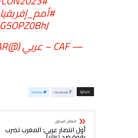
#TotalEnergiesAFCON2023
#أمم_إفريقيا_023
/bG5OPZ0BhJ
— CAF – عربي (@caf_online_AR)
‫‫ شاركها‬
Twitter
Facebook
أول انتصار عربي: المغرب تضرب
بقوة ضد تنزانيا