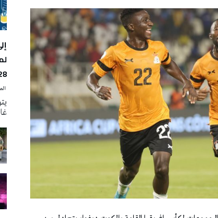
لم
28
‭ ‬الصحافة‭ ‬اليوم
يتو
غاية 31 أوت الجار