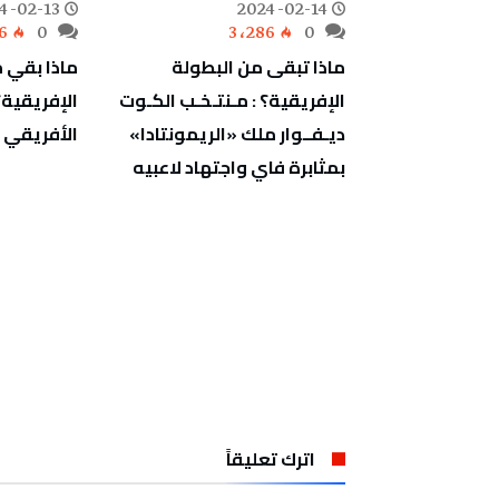
4-02-13
2024-02-14
6
0
3٬286
0
الموعود في
ماذا تبقى من البطولة
ماذا بقي 
 الحاضر مع
الإفريقية؟ : مـنتـخـب الكـوت
الإفريقية؟
لتاريخ يـسـانـد
ديـفــوار ملك «الريمونتادا»
الأفريقي ع
ـن يخـلف
بمثابرة فاي واجتهاد لاعبيه
 العرش؟
اترك تعليقاً