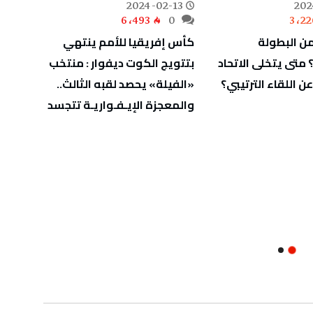
-12
2024-02-13
202
0
6٬493
0
3٬22
من البطولة
كأس إفريقيا للأمم ينتهي
قلبت ا
 متى يتخلى الاتحاد
بتتويج الكوت ديفوار : منتخب
الكوت
ن اللقاء الترتيبي؟
«الفيلة» يحصد لقبه الثالث..
للمرة 
والمعجزة الإيـفـواريـة تتجسد