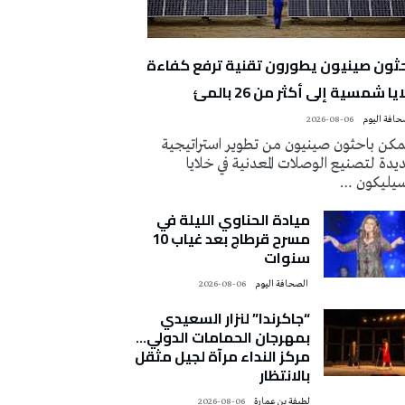
حثون صينيون يطورون تقنية ترفع كفاءة
يا شمسية إلى أكثر من 26 بالمئ
2026-08-06
كن باحثون صينيون من تطوير استراتيجية
دة لتصنيع الوصلات المعدنية في خلايا
سيليكون …
ميادة الحناوي الليلة في
مسرح قرطاج بعد غياب 10
سنوات
‭ ‬الصحافة‭ ‬اليوم
2026-08-06
“جاكرندا” لنزار السعيدي
بمهرجان الحمامات الدولي…
مركز النداء مرآة لجيل مثقل
بالانتظار
لطيفة بن عمارة
2026-08-06