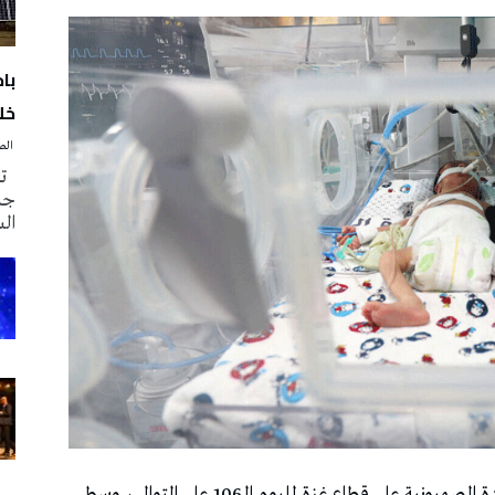
با
خلا
‭ ‬الصحافة‭ ‬اليوم
تم
جدي
ال
الصحافة اليوم (وكالات الانباء) تواصلت حرب الإبادة الصهيونية على قطاع غزة لليوم الـ106 على التوالي، وسط