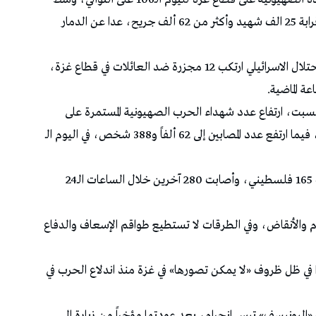
قصف عنيف على أنحاء متفرقة في القطاع، خلّف قرابة 25 الف شهيد وأكثر من 62 ألف جريح، عدا عن الدمار
وأعلنت وزارة الصحة في غزة في آخر إحصائية أنّ الاحتلال الاسرائيلي ارتكب 12 مجزرة ضد العائلات في قطاع غزة،
سبت، ارتفاع عدد شهداء الحرب الصهيونية المستمرة على
القطاع منذ 7 أكتوبر، إلى 24 ألفاً و927 فلسطيني ، فيما ارتفع عدد المصابين إلى 62 ألفاً و388 شخص، في اليوم الـ
وقالت الوزارة في بيان، إن الغارات الصهيونية قتلت 165 فلسطيني، وأصابت 280 آخرين خلال الساعات الـ24
 والأنقاض، وفي الطرقات لا تستطيع طواقم الإسعاف والدفاع
وا في ظل ظروف «لا يمكن تصورها» في غزة منذ اندلاع الحرب في
«اليونيسف» تيس إنجرام، بعد عودتها مؤخراً من زيارة إلى