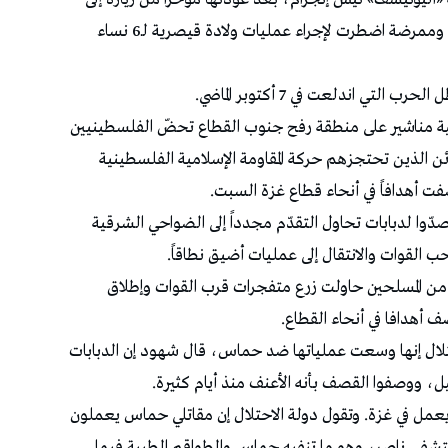
قطاع غزة مشاهداتها عن أمهات نزفن حتى الموت، وممرضة اضطرت لإجراء عمليات ولادة قيصرية لـ6 نساء
ية مناشير على منطقة ‏رفح جنوب القطاع تحضّ الفلسطينيين
ئن الذين تحتجزهم حركة ‏المقاومة الإسلامية الفلسطينية
 أهدافاً في أنحاء قطاع غزة السبت. ‏
ا لدبابات ‏تحاول التقدّم مجدداً إلى الضواحي الشرقية
القوات والانتقال إلى ‏عمليات أضيق نطاقاً.‏
ن ‏المسلحين حاولت زرع متفجرات قرب القوات وإطلاق
‏أهدافا في أنحاء القطاع.‏
ال إنها وسعت ‏عملياتها ضد حماس، قال شهود إن الدبابات
ووصفوا القصف بأنه ‏الأعنف منذ أيام كثيرة.‏
عمل في ‏غزة. وتقول دولة الاحتلال إن مقاتلي حماس يعملون
تشفى ناصر، وهو ما ‏تنفيه حماس والطواقم الطبية فيما