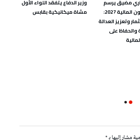
ري مضيق يرسم
وزير الدفاع يتفقد اللواء الأول
بدعم ي
ملامح قانون المالية 2027:
مشاة ميكانيكية بقابس
تونسي
مار وتعزيز العدالة
والحد
 والحفاظ على
بموجا
لمالية
ية مشار إليها بـ
*