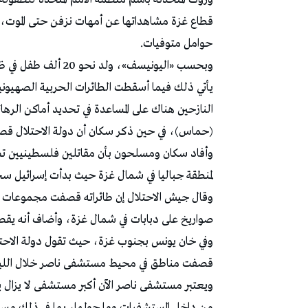
حوامل متوفيات.
وبحسب «اليونيسف»، ولد نحو 20 ألف طفل في ظل الحرب التي اندلعت في 7 أكتوبر الماضي.
يأتي ذلك فيما أسقطت الطائرات الحربية الصهيون
النازحين هناك على ‏المساعدة في تحديد أماكن الرها
(حماس)، في حين ذكر سكان ‏أن دولة الاحتلال قصفت
وأفاد سكان ومسلحون بأن مقاتلين فلسطينيين تصدّو
لمنطقة جباليا في ‏شمال غزة حيث بدأت إسرائيل سحب 
وقال جيش الاحتلال إن طائراته قصفت مجموعات م
‏صواريخ على دبابات في شمال غزة، وأضاف أنه يقصف 
وفي خان يونس بجنوب غزة، حيث تقول دولة الاحتل
قصفت مناطق في ‏محيط مستشفى ناصر خلال الليل، 
ويعتبر مستشفى ناصر الآن أكبر مستشفى لا يزال ي
من داخل ‏المستشفيات وما حولها، بما في ذلك مس