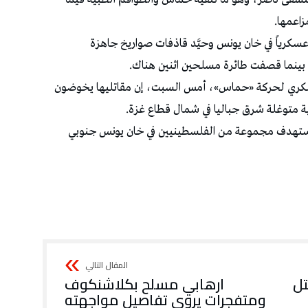
اعمها.‏
سكرياً في خان ‏يونس وحيَّد قاذفات صواريخ جاهزة
ينما قصفت طائرة مسلحين ‏اثنين هناك.‏
سكري لحركة «حماس»، أمس السبت، إن مقاتليها يخوضون
 متوغلة شرق جباليا في شمال قطاع غزة.
ا استهدف مجموعة من الفلسطينيين في خان يونس جنوبي
تل
ارهابي مسلح بكلاشنكوف
ومتفجرات يروي تفاصيل مواجهته