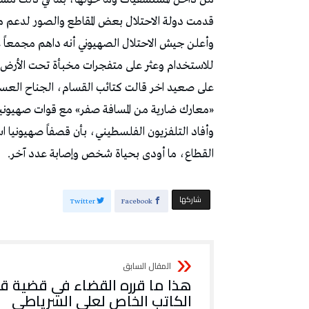
قدمت دولة الاحتلال بعض ‏المقاطع والصور لدعم مز
وأعلن جيش الاحتلال الصهيوني أنه داهم مجمعاً ع
للاستخدام وعثر على ‏متفجرات مخبأة تحت الأرض ب
على صعيد اخر قالت كتائب القسام، الجناح الع
«معارك ضارية من المسافة صفر» مع قوات صهيونية
وأفاد التلفزيون الفلسطيني، بأن قصفاً صهيوني
القطاع، ما أودى بحياة شخص وإصابة عدد آخر.
‫‫ شاركها‬
Twitter
Facebook
هذا ما قرره القضاء في قضية ق
الكاتب الخاص لعلي السرياطي