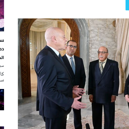
سه
دم
ال
صبرة
سه