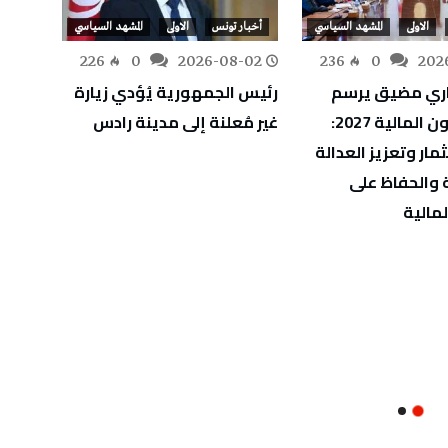
الاولى
المشهد السياسي
أخبار تونس
الاولى
المشهد السياسي
أخبار
-31
226
0
2026-08-02
236
0
202
ري مضيق يرسم
رئيس الجمهورية يُؤدي زيارة
رئيس 
ملامح قانون المالية 2027:
غير مُعلنة إلى مدينة رادس
يعزي ن
مار وتعزيز العدالة
ضحايا
 والحفاظ على
لمالية