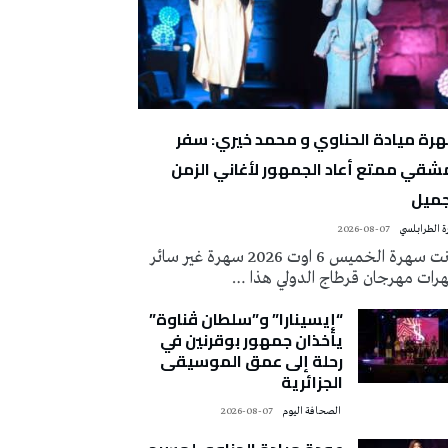
رة ميادة الحناوي و محمد خيري: سفر
شقي ممتع أعاد الجمهور لأغاني الزمن
جميل
 الطرابلسي
2026-08-07
كانت سهرة الخميس 6 اوت 2026 سهرة غير سائر
رات مهرجان قرطاج الدولي هذا …
“إيسينارا” و”سلطان ڤناوة”
يأخذان جمهور بوقرنين في
رحلة إلى عمق الموسيقى
الجزائرية
‭ ‬الصحافة‭ ‬اليوم
2026-08-07